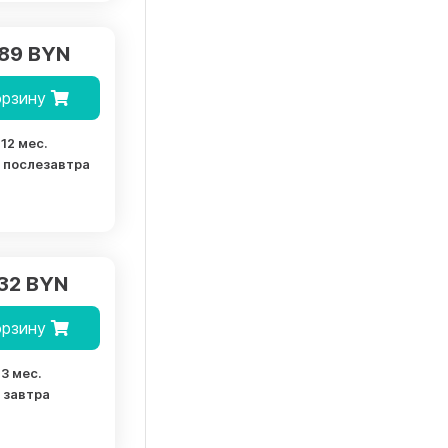
.89 BYN
орзину
12 мес.
послезавтра
.32 BYN
орзину
3 мес.
завтра