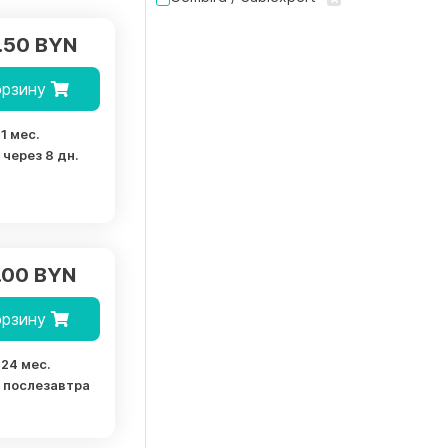
Huayu
LG
.50 BYN
Logitech
Miru
орзину
Rexant
Xiaomi
1 мес.
Yealink
через 8 дн.
Yeelight
Zala
.00 BYN
орзину
24 мес.
послезавтра