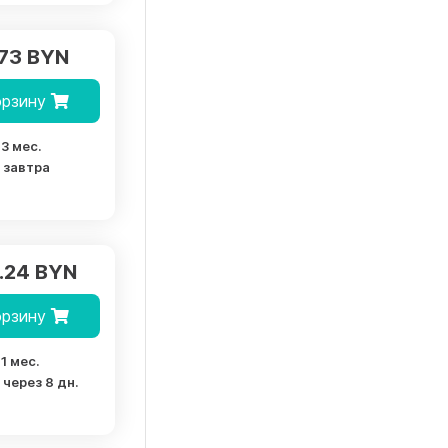
.73 BYN
орзину
3 мес.
завтра
.24 BYN
орзину
1 мес.
через 8 дн.