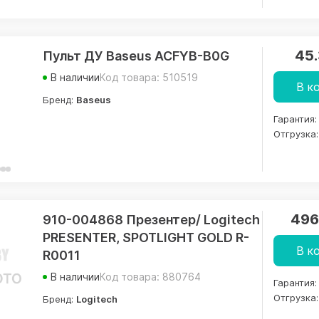
45
Пульт ДУ Baseus ACFYB-B0G
В наличии
Код товара: 510519
В к
Бренд:
Baseus
Гарантия:
Отгрузка:
496
910-004868 Презентер/ Logitech
PRESENTER, SPOTLIGHT GOLD R-
В к
R0011
В наличии
Код товара: 880764
Гарантия:
Отгрузка:
Бренд:
Logitech