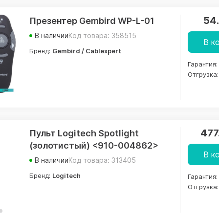
54
Презентер Gembird WP-L-01
В наличии
Код товара: 358515
В к
Бренд:
Gembird / Cablexpert
Гарантия:
Отгрузка:
477
Пульт Logitech Spotlight
(золотистый) <910-004862>
В к
В наличии
Код товара: 313405
Бренд:
Logitech
Гарантия:
Отгрузка: