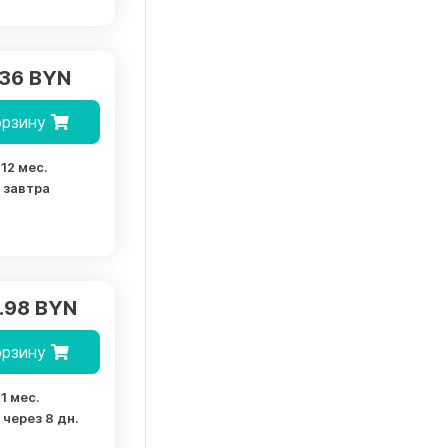
.36 BYN
орзину
12 мес.
завтра
.98 BYN
орзину
1 мес.
через 8 дн.