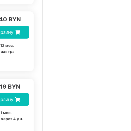
.40 BYN
орзину
12 мес.
завтра
.19 BYN
орзину
1 мес.
через 4 дн.