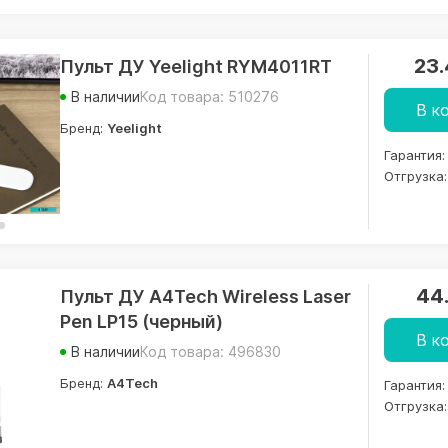
23
Пульт ДУ Yeelight RYM4011RT
В наличии
Код товара: 510276
В к
Бренд:
Yeelight
Гарантия:
Отгрузка:
44
Пульт ДУ A4Tech Wireless Laser
Pen LP15 (черный)
В к
В наличии
Код товара: 496830
Бренд:
A4Tech
Гарантия:
Отгрузка: