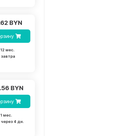
.62 BYN
орзину
12 мес.
завтра
.56 BYN
орзину
1 мес.
через 4 дн.