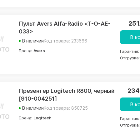
251
Пульт Avers Alfa-Radio <T-O-AE-
033>
В к
В наличии
Код товара: 233666
Бренд:
Avers
Гарантия:
Отгрузка:
234
Презентер Logitech R800, черный
[910-004251]
В к
В наличии
Код товара: 850725
Бренд:
Logitech
Гарантия:
Отгрузка: