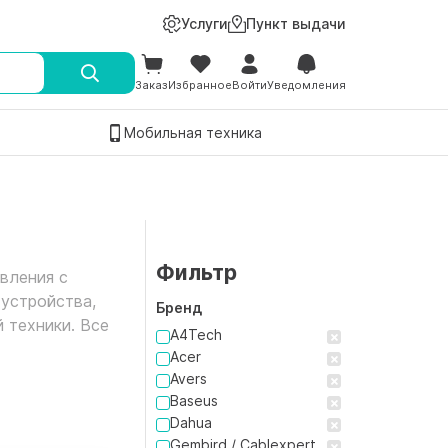
Услуги
Пункт выдачи
Заказ
Избранное
Войти
Уведомления
Мобильная техника
Фильтр
вления с
 устройства,
Бренд
 техники. Все
A4Tech
Acer
Avers
Baseus
Dahua
Gembird / Cablexpert