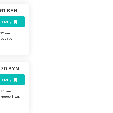
.61 BYN
орзину
12 мес.
завтра
.70 BYN
орзину
36 мес.
через 8 дн.