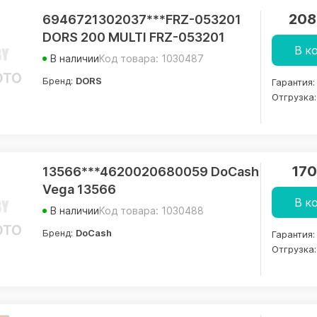
208
6946721302037***FRZ-053201
DORS 200 MULTI FRZ-053201
В к
В наличии
Код товара: 1030487
Бренд:
DORS
Гарантия:
Отгрузка:
170
13566***4620020680059 DoCash
Vega 13566
В к
В наличии
Код товара: 1030488
Бренд:
DoCash
Гарантия:
Отгрузка: