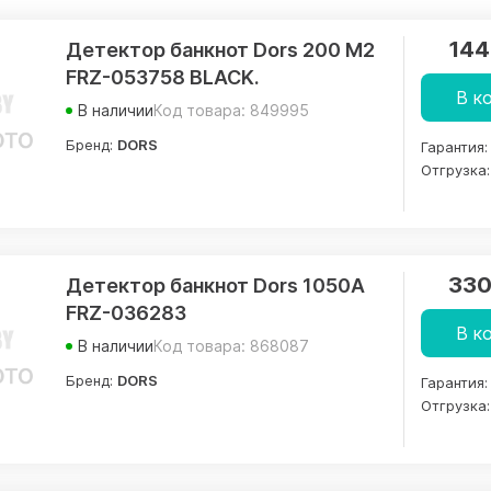
144
Детектор банкнот Dors 200 M2
FRZ-053758 BLACK.
В к
В наличии
Код товара: 849995
Бренд:
DORS
Гарантия:
Отгрузка:
330
Детектор банкнот Dors 1050A
FRZ-036283
В к
В наличии
Код товара: 868087
Бренд:
DORS
Гарантия:
Отгрузка: