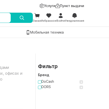
Услуги
Пункт выдачи
Заказ
Избранное
Войти
Уведомления
Мобильная техника
Фильтр
одами
х, офисах и
Бренд
по
DoCash
DORS