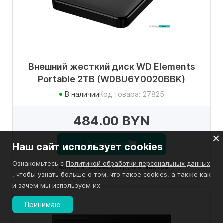
Внешний жесткий диск WD Elements
Portable 2TB (WDBU6Y0020BBK)
В наличии
Код товара: 27825
484.00 BYN
В корзину
Наш сайт использует cookies
Ознакомьтесь с
Политикой обработки персональных данных
Гарантия:
18 мес.
Отгрузка:
завтра
, чтобы узнать больше о том, что такое cookies, а также как
и зачем мы используем их.
Принимаю