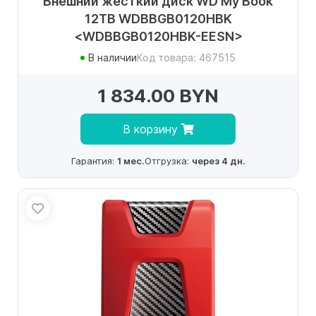
Внешний жесткий диск WD My Book
12TB WDBBGB0120HBK
<WDBBGB0120HBK-EESN>
В наличии
Код товара: 467515
1 834.00 BYN
В корзину
Гарантия:
1 мес.
Отгрузка:
через 4 дн.