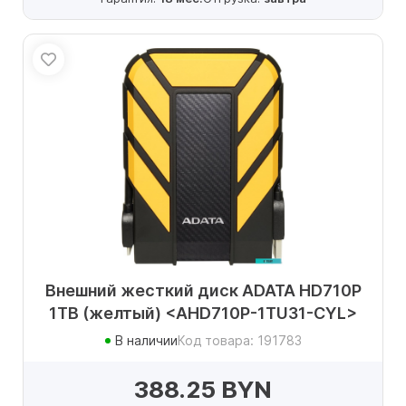
Внешний жесткий диск ADATA HD710P
1TB (желтый) <AHD710P-1TU31-CYL>
В наличии
Код товара: 191783
388.25 BYN