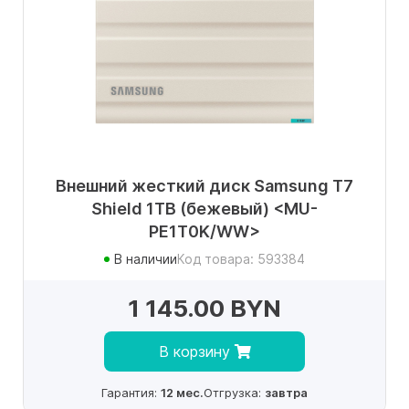
Внешний жесткий диск Samsung T7
Shield 1TB (бежевый) <MU-
PE1T0K/WW>
В наличии
Код товара: 593384
1 145.00 BYN
В корзину
Гарантия:
12 мес.
Отгрузка:
завтра