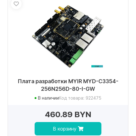
Плата разработки MYIR MYD-C3354-
256N256D-80-I-GW
В наличии
Код товара: 922475
460.89 BYN
В корзину