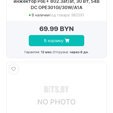
инжектор PoE+ 802.3af/at, 30 Вт, 54В
DC OPE301GI/30W/A1A
В наличии
Код товара: 982591
69.99 BYN
В корзину
Гарантия:
12 мес.
Отгрузка:
через 8 дн.