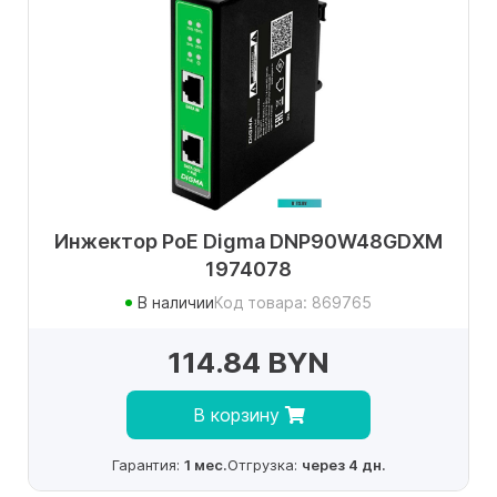
Инжектор PoE Digma DNP90W48GDXM
1974078
В наличии
Код товара: 869765
114.84 BYN
В корзину
Гарантия:
1 мес.
Отгрузка:
через 4 дн.