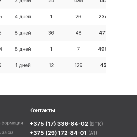
2
2 дней
24
498
135.00 BYN
5
4 дней
1
26
234.56 BYN
5
8 дней
36
48
477.70 BYN
4
8 дней
1
7
496.98 BYN
9
1 дней
12
129
45.36 BYN
Контакты
информация
+375 (17) 336-84-02
(БТК)
 заказ
+375 (29) 172-84-01
(A1)