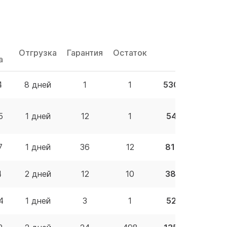
Отгрузка
Гарантия
Остаток
Цена
а
4
8 дней
1
1
530.50 BYN
5
1 дней
12
1
54.61 BYN
7
1 дней
36
12
811.19 BYN
4
2 дней
12
10
38.89 BYN
4
1 дней
3
1
52.73 BYN