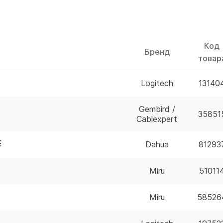
Код
Бренд
товар
Logitech
13140
Gembird /
35851
Cablexpert
E
Dahua
81293
Miru
51011
Miru
58526