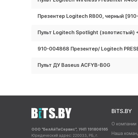
Презентер Logitech R800, черный [910
Пульт Logitech Spotlight (золотистый
Пульт ДУ Baseus ACFYB-B0G
BiTS.BY
О компании
ООО "БелАйТиСервис", УНП 191806165
Наша коман
Юридический адрес: 220033, РБ, г.