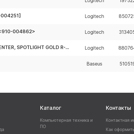
Logitech
19752
-004251]
Logitech
85072
) <910-004862>
Logitech
31340
910-004868 Презентер/ Logitech PRESENTER, SPOTLIGHT GOLD R-R0011
Logitech
88076
Baseus
51051
Каталог
Контакты
Компьютерная техника и
Контактная 
ПО
да
Как оформить