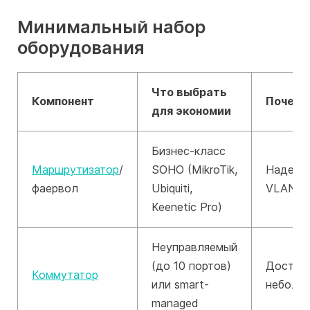
Минимальный набор
оборудования
Что выбрать
Компонент
Почему
для экономии
Бизнес-класс
Маршрутизатор
/
SOHO (MikroTik,
Надежно
фаервол
Ubiquiti,
VLAN, 
Keenetic Pro)
Неуправляемый
(до 10 портов)
Достат
Коммутатор
или smart-
неболь
managed