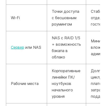
Точки доступа
Стабиль
Wi-Fi
с бесшовным
отдельн
роумингом
гостей
NAS с RAID 1/5
Минима
+ возможность
Сервер
или NAS
вложени
бэкапа в
админи
облако
Корпоративные
Долгий
линейки ПК/
цикл, е
Рабочие места
ноутбуков
платфор
начального
затрат 
уровня
поддер