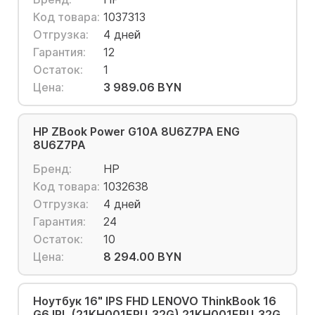
Код товара:
1037313
Отгрузка:
4 дней
Гарантия:
12
Остаток:
1
Цена:
3 989.06 BYN
HP ZBook Power G10A 8U6Z7PA ENG
8U6Z7PA
Бренд:
HP
Код товара:
1032638
Отгрузка:
4 дней
Гарантия:
24
Остаток:
10
Цена:
8 294.00 BYN
Ноутбук 16" IPS FHD LENOVO ThinkBook 16
G6 IRL (21KH001ERU_32G) 21KH001ERU_32G