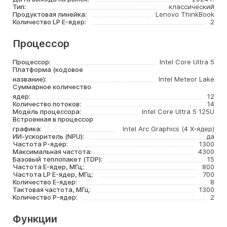
Тип:
классический
Продуктовая линейка:
Lenovo ThinkBook
Количество LP E-ядер:
2
Процессор
Процессор:
Intel Core Ultra 5
Платформа (кодовое
название):
Intel Meteor Lake
Суммарное количество
ядер:
12
Количество потоков:
14
Модель процессора:
Intel Core Ultra 5 125U
Встроенная в процессор
графика:
Intel Arc Graphics (4 X-ядер)
ИИ-ускоритель (NPU):
да
Частота P-ядер:
1300
Максимальная частота:
4300
Базовый теплопакет (TDP):
15
Частота E-ядер, МГц:
800
Частота LP E-ядер, МГц:
700
Количество E-ядер:
8
Тактовая частота, МГц:
1300
Количество P-ядер:
2
Функции