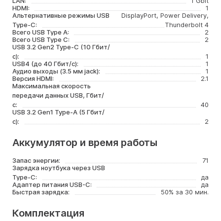
LAN:
1 Gbit
HDMI:
1
Альтернативные режимы USB
DisplayPort, Power Delivery,
Type-C:
Thunderbolt 4
Всего USB Type A:
2
Всего USB Type C:
2
USB 3.2 Gen2 Type-C (10 Гбит/
с):
1
USB4 (до 40 Гбит/с):
1
Аудио выходы (3.5 мм jack):
1
Версия HDMI:
2.1
Максимальная скорость
передачи данных USB, Гбит/
с:
40
USB 3.2 Gen1 Type-A (5 Гбит/
с):
2
Аккумулятор и время работы
Запас энергии:
71
Зарядка ноутбука через USB
Type-C:
да
Адаптер питания USB-C:
да
Быстрая зарядка:
50% за 30 мин.
Комплектация