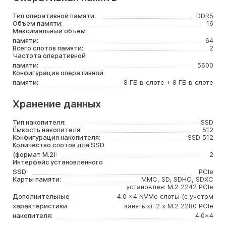
Тип оперативной памяти:
DDR5
Объем памяти:
16
Максимальный объем
памяти:
64
Всего слотов памяти:
2
Частота оперативной
памяти:
5600
Конфигурация оперативной
памяти:
8 ГБ в слоте + 8 ГБ в слоте
Хранение данных
Тип накопителя:
SSD
Ёмкость накопителя:
512
Конфигурация накопителя:
SSD 512
Количество слотов для SSD
(формат M.2):
2
Интерфейс установленного
SSD:
PCIe
Карты памяти:
MMC, SD, SDHC, SDXC
установлен: M.2 2242 PCIe
Дополнительные
4.0 x4 NVMe слоты (с учетом
характеристики
занятых): 2 x M.2 2280 PCIe
накопителя:
4.0x4