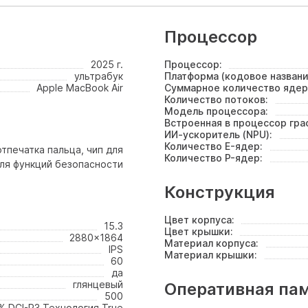
Процессор
2025 г.
Процессор:
ультрабук
Платформа (кодовое названи
Apple MacBook Air
Суммарное количество ядер
Количество потоков:
Модель процессора:
Встроенная в процессор гра
ИИ-ускоритель (NPU):
Количество E-ядер:
отпечатка пальца, чип для
Количество P-ядер:
ля функций безопасности
Конструкция
Цвет корпуса:
15.3
Цвет крышки:
2880x1864
Материал корпуса:
IPS
Материал крышки:
60
да
глянцевый
Оперативная па
500
% DCI-P3 Технология True