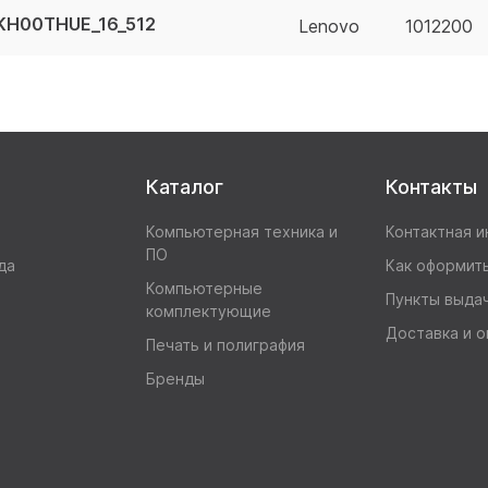
1KH00THUE_16_512
Lenovo
1012200
Каталог
Контакты
Компьютерная техника и
Контактная 
ПО
да
Как оформить
Компьютерные
Пункты выда
комплектующие
Доставка и о
Печать и полиграфия
Бренды