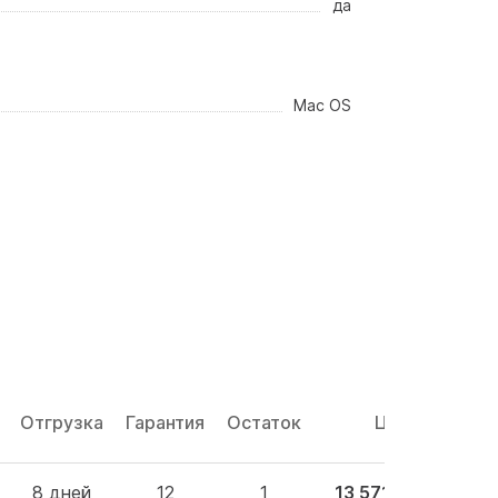
да
Mac OS
Отгрузка
Гарантия
Остаток
Цена
8 дней
12
1
13 571.38 BYN