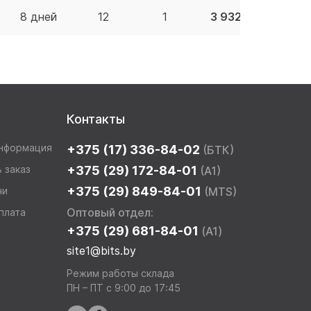
8 дней
12
1
3 932.66 BYN
Контакты
информация
+375 (17) 336-84-02
(БТК)
 заказ
+375 (29) 172-84-01
(A1)
+375 (29) 849-84-01
чи
(MTS)
Оптовый отдел:
плата
+375 (29) 681-84-01
(A1)
site1@bits.by
Режим работы склада
ПН – ПТ с 9:00 до 17:45