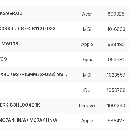
.KS9ER.001
Acer
899325
-033XRU 9S7-261121-033
MSI
1016893
5 MW133
Apple
988492
W09
Digma
964981
Ноутбук MSI Vector A16 HX A8WHG-033XRU (9S7-15MM72-033) 9S7-15MM72-033
MSI
1023557
iRU
1050788
04ERK 83HL004ERK
Lenovo
1001240
 (MC7A4HN/A) MC7A4HN/A
Apple
985427