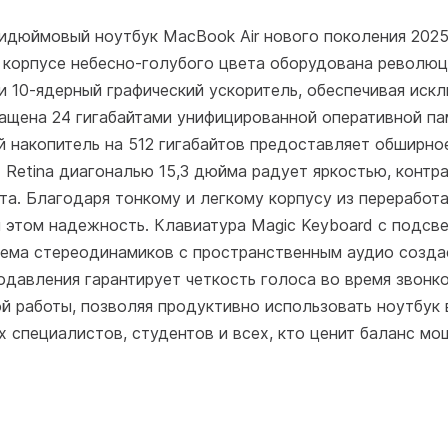
дюймовый ноутбук MacBook Air нового поколения 2025 
 корпусе небесно-голубого цвета оборудована революц
и 10-ядерный графический ускоритель, обеспечивая иск
нащена 24 гигабайтами унифицированной оперативной п
й накопитель на 512 гигабайтов предоставляет обширно
d Retina диагональю 15,3 дюйма радует яркостью, контр
а. Благодаря тонкому и легкому корпусу из переработ
 этом надежность. Клавиатура Magic Keyboard с подсв
тема стереодинамиков с пространственным аудио созда
давления гарантирует четкость голоса во время звонко
 работы, позволяя продуктивно использовать ноутбук в
специалистов, студентов и всех, кто ценит баланс мощ