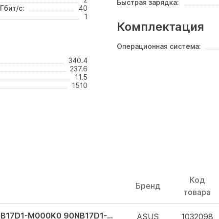
Быстрая зарядка:
Гбит/с:
40
1
Комплектация
Операционная система:
340.4
237.6
11.5
1510
Код
Бренд
товара
ASUS ProArt P16 H7606WR-SE005X 90NB17D1-M000K0 90NB17D1-M000K0
ASUS
1032098