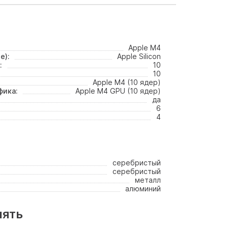
Apple M4
е):
Apple Silicon
:
10
10
Apple M4 (10 ядер)
фика:
Apple M4 GPU (10 ядер)
да
6
4
серебристый
серебристый
металл
алюминий
мять