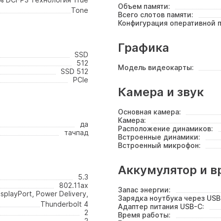
Объем памяти:
Tone
Всего слотов памяти:
Конфигурация оперативной п
Графика
SSD
512
Модель видеокарты:
SSD 512
PCIe
Камера и звук
Основная камера:
Камера:
да
Расположение динамиков:
тачпад
Встроенные динамики:
Встроенный микрофон:
Аккумулятор и в
5.3
802.11ax
Запас энергии:
isplayPort, Power Delivery,
Зарядка ноутбука через USB
Thunderbolt 4
Адаптер питания USB-C:
2
Время работы:
2