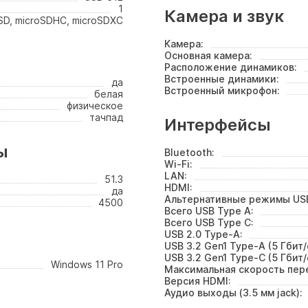
1
Камера и звук
SD, microSDHC, microSDXC
Камера:
Основная камера:
Расположение динамиков:
Встроенные динамики:
да
Встроенный микрофон:
белая
физическое
тачпад
Интерфейсы
ы
Bluetooth:
Wi-Fi:
LAN:
51.3
HDMI:
да
Альтернативные режимы USB
4500
Всего USB Type A:
Всего USB Type C:
USB 2.0 Type-A:
USB 3.2 Gen1 Type-A (5 Гбит/
USB 3.2 Gen1 Type-C (5 Гбит/
Windows 11 Pro
Максимальная скорость пере
Версия HDMI:
Аудио выходы (3.5 мм jack):