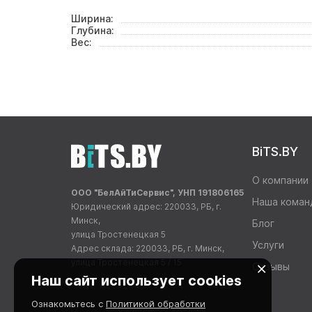
Ширина:
Глубина:
Вес:
BiTS.BY
О компании
ООО "БелАйТиСервис", УНП 191806165
Наша коман
Юридический адрес: 220033, РБ, г.
Минск,
Блог
улица Тростенецкая 5
Услуги
Адрес склада: 220033, РБ, г. Минск,
улица Тростенецкая 5 / 15
Отзывы
Наш сайт использует cookies
Ознакомьтесь с
Политикой обработки