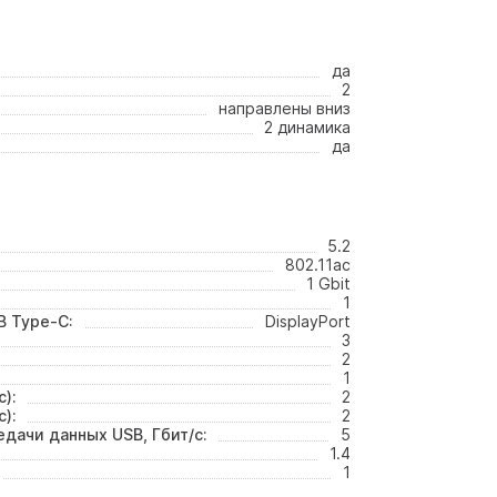
да
2
направлены вниз
2 динамика
да
5.2
802.11ac
1 Gbit
1
 Type-C:
DisplayPort
3
2
1
с):
2
с):
2
дачи данных USB, Гбит/с:
5
1.4
1