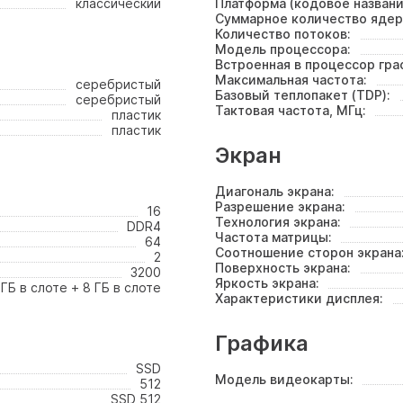
классический
Платформа (кодовое названи
Суммарное количество ядер
Количество потоков:
Модель процессора:
Встроенная в процессор гра
Максимальная частота:
серебристый
Базовый теплопакет (TDP):
серебристый
Тактовая частота, МГц:
пластик
пластик
Экран
Диагональ экрана:
Разрешение экрана:
16
Технология экрана:
DDR4
Частота матрицы:
64
Соотношение сторон экрана
2
Поверхность экрана:
3200
Яркость экрана:
 ГБ в слоте + 8 ГБ в слоте
Характеристики дисплея:
Графика
SSD
Модель видеокарты:
512
SSD 512