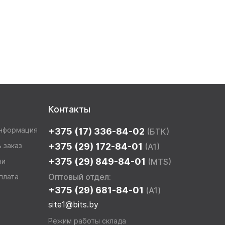
Контакты
информация
+375 (17) 336-84-02
(БТК)
 заказ
+375 (29) 172-84-01
(A1)
+375 (29) 849-84-01
чи
(MTS)
Оптовый отдел:
плата
+375 (29) 681-84-01
(A1)
site1@bits.by
Режим работы склада