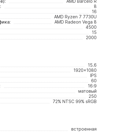
е):
AMD Barcelo R
:
8
16
AMD Ryzen 7 7730U
фика:
AMD Radeon Vega 8
4500
15
2000
15.6
1920x1080
IPS
60
:
16:9
матовый
250
72% NTSC 99% sRGB
встроенная