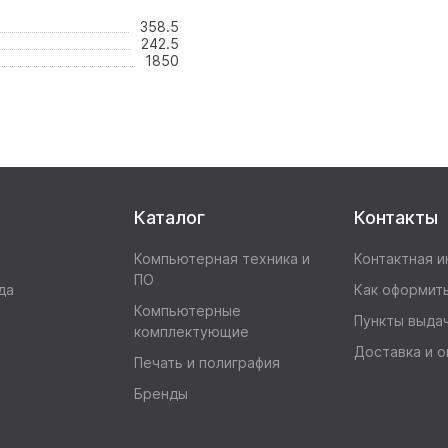
358.5
242.5
1850
Каталог
Контакты
Компьютерная техника и
Контактная 
ПО
да
Как оформить
Компьютерные
Пункты выда
комплектующие
Доставка и о
Печать и полиграфия
Бренды