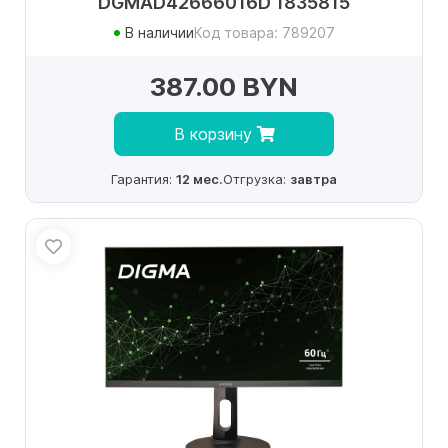
DGMAD42666016D 1835815
В наличии
Код товара: 789207
387.00 BYN
В корзину
Гарантия:
12 мес.
Отгрузка:
завтра