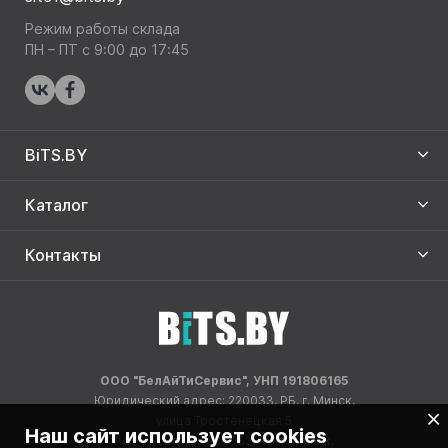
Режим работы склада
ПН – ПТ с 9:00 до 17:45
BiTS.BY
Каталог
Контакты
ООО "БелАйТиСервис", УНП 191806165
Юридический адрес: 220033, РБ, г. Минск,
улица Тростенецкая 5
Наш сайт использует cookies
Адрес склада: 220033, РБ, г. Минск,