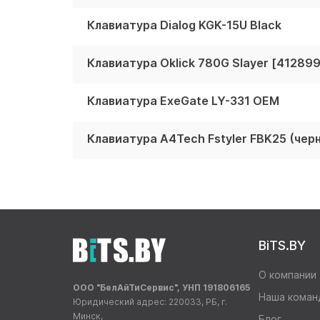
Клавиатура Dialog KGK-15U Black
Клавиатура Oklick 780G Slayer [412899
Клавиатура ExeGate LY-331 OEM
Клавиатура A4Tech Fstyler FBK25 (че
BiTS.BY
О компании
ООО "БелАйТиСервис", УНП 191806165
Наша коман
Юридический адрес: 220033, РБ, г.
Минск,
Блог