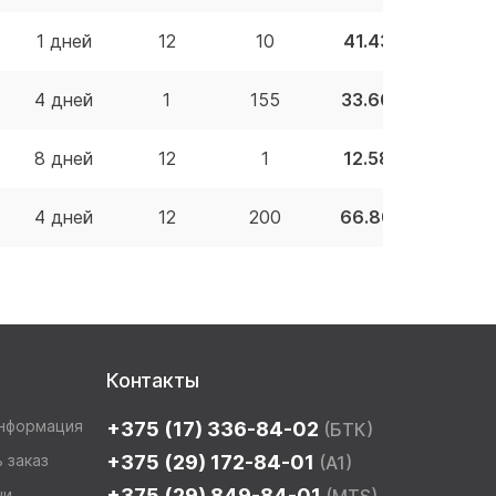
1 дней
12
10
41.43 BYN
4 дней
1
155
33.60 BYN
8 дней
12
1
12.58 BYN
4 дней
12
200
66.80 BYN
Контакты
информация
+375 (17) 336-84-02
(БТК)
 заказ
+375 (29) 172-84-01
(A1)
+375 (29) 849-84-01
чи