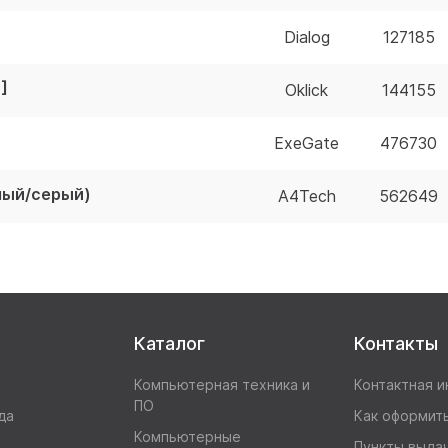
Dialog
127185
]
Oklick
144155
ExeGate
476730
рный/серый)
A4Tech
562649
Каталог
Контакты
Компьютерная техника и
Контактная 
ПО
да
Как оформить
Компьютерные
Пункты выда