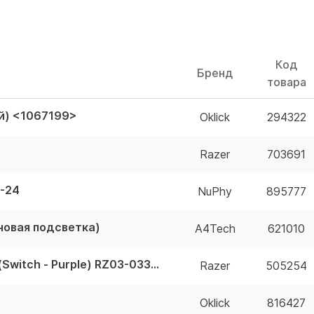
Код
Бренд
товара
й) <1067199>
Oklick
294322
Razer
703691
B-24
NuPhy
895777
новая подсветка)
A4Tech
621010
Клавиатура Razer Huntsman Mini Black (Switch - Purple) RZ03-03391500-R3R1
Razer
505254
Oklick
816427