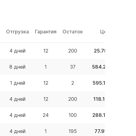
Отгрузка
Гарантия
Остаток
Цена
4 дней
12
200
25.78 BYN
8 дней
1
37
584.22 BYN
1 дней
12
2
595.10 BYN
4 дней
12
200
118.15 BYN
4 дней
24
100
288.19 BYN
4 дней
1
195
77.91 BYN