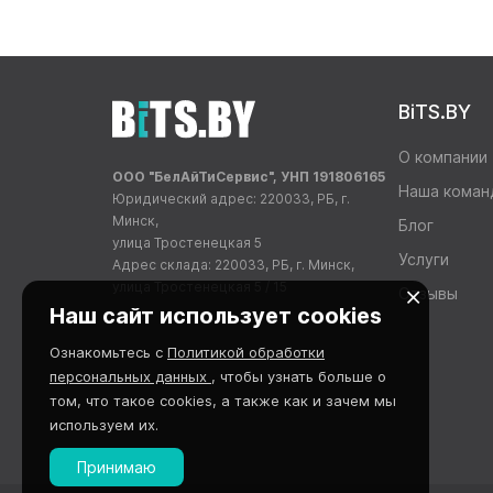
BiTS.BY
О компании
ООО "БелАйТиСервис", УНП 191806165
Наша коман
Юридический адрес: 220033, РБ, г.
Минск,
Блог
улица Тростенецкая 5
Услуги
Адрес склада: 220033, РБ, г. Минск,
улица Тростенецкая 5 / 15
Отзывы
Наш сайт использует cookies
Ознакомьтесь с
Политикой обработки
персональных данных
, чтобы узнать больше о
том, что такое cookies, а также как и зачем мы
используем их.
Принимаю