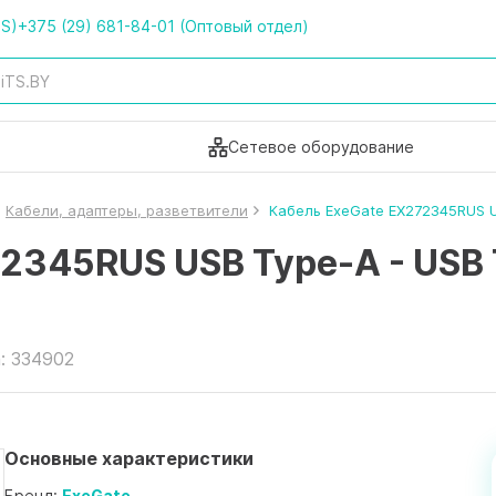
TS)
+375 (29) 681-84-01 (Оптовый отдел)
Сетевое оборудование
Кабели, адаптеры, разветвители
Кабель ExeGate EX272345RUS US
2345RUS USB Type-A - USB T
: 334902
Основные характеристики
Бренд:
ExeGate