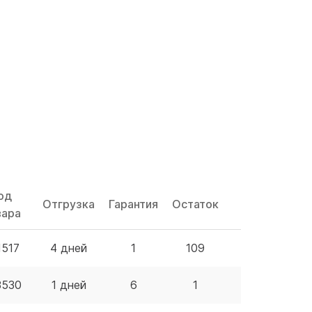
од
Отгрузка
Гарантия
Остаток
Цена
вара
1517
4 дней
1
109
15.05 BYN
3530
1 дней
6
1
17.96 BYN