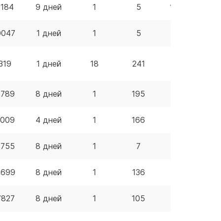
1184
9 дней
1
5
116.04 BYN
0047
1 дней
1
5
22.99 BYN
319
1 дней
18
241
15.85 BYN
7789
8 дней
1
195
13.59 BYN
3009
4 дней
1
166
25.18 BYN
7755
8 дней
1
7
40.28 BYN
8699
8 дней
1
136
16.57 BYN
7827
8 дней
1
105
16.05 BYN