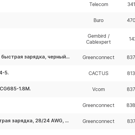
Telecom
34
Buro
47
Gembird /
14
Cablexpert
GCR-54084 GCR Кабель 0.5m MicroUSB, быстрая зарядка, черный нейлон, GCR-54084
Greenconnect
83
4-5.
CACTUS
81
CG685-1.8M.
Vcom
83
Greenconnect
83
Кабель GCR 1.0m MicroUSB, белый, быстрая зарядка, 28/24 AWG, GCR-53231
Greenconnect
83