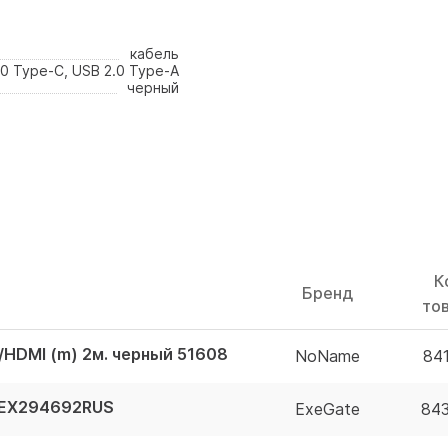
кабель
.0 Type-C, USB 2.0 Type-A
черный
К
Бренд
то
/HDMI (m) 2м. черный 51608
NoName
84
F EX294692RUS
ExeGate
84