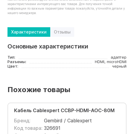
характеристиками интересующего вас товара. Для получения точной
информации по важным параметрам товара пожалуйста, уточняйте детали у
нашего менеджера.
Характеристики
Отзывы
Основные характеристики
Тип:
адаптер
Разъемы:
HDMI, microHDMI
Цвет:
черный
Похожие товары
Кабель Cablexpert CCBP-HDMI-AOC-80M
Бренд:
Gembird / Cablexpert
Код товара:
326691