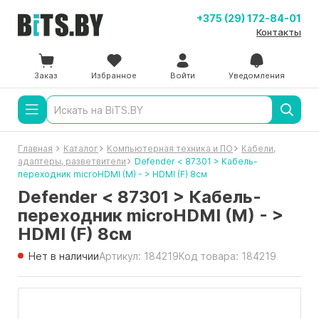
+375 (29) 172-84-01
Контакты
Заказ
Избранное
Войти
Уведомления
Главная
Каталог
Компьютерная техника и ПО
Кабели,
адаптеры, разветвители
Defender < 87301 > Кабель-
переходник microHDMI (M) - > HDMI (F) 8см
Defender < 87301 > Кабель-
переходник microHDMI (M) - >
HDMI (F) 8см
Нет в наличии
Артикул: 184219
Код товара: 184219