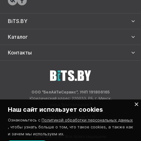
BiTS.BY
Каталог
Контакты
ООО "БелАйТиСервис", УНП 191806165
Юридический адрес: 220033, РБ, г. Минск,
улица Тростенецкая 5
Наш сайт использует cookies
Адрес склада: 220033, РБ, г. Минск,
улица Тростенецкая 5 / 15
Ознакомьтесь с
Политикой обработки персональных данных
, чтобы узнать больше о том, что такое cookies, а также как
и зачем мы используем их.
2026 © BITS.BY. Все права защищены