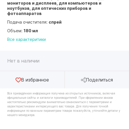
мониторов и дисплеев, для компьютеров и
ноутбуков, для оптических приборов и
фотоаппаратов
Подача очистителя:
спрей
Объем:
180 мл
Все характеритики
Нет в наличии
В избранное
Поделиться
Вся приведённая информация получена из открытых источников, включая
официальные сайты и каталоги производителей. При оформлении заказа
настоятельно рекомендуем внимательно ознакомиться с параметрами и
характеристиками интересующего вас товара. Для получения точной
информации по важным параметрам товара пожалуйста, уточняйте детали у
нашего менеджера.