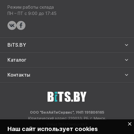
Режим работы склада
ПН – ПТ с 9:00 до 17:45
BiTS.BY
Каталог
Контакты
ООО "БелАйТиСервис", УНП 191806165
Юридический адрес: 220033, РБ, г. Минск,
улица Тростенецкая 5
Наш сайт использует cookies
Адрес склада: 220033, РБ, г. Минск,