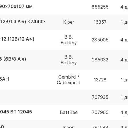
 90х70х107 мм
855255
4 д
12В/1.3 А·ч) <7443>
Kiper
16357
1 д
B.B.
12 (12В/12 А·ч)
285005
4 д
Battery
B.B.
 (6В/8 А·ч)
285032
4 д
Battery
Gembird /
V5AH
13728
1 д
Cablexpert
707935
1 д
2045 BT 12045
BattBee
707960
4 д
40
Ippon
781688
4 д