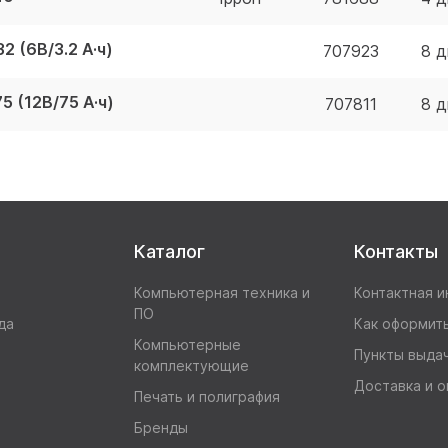
 (6В/3.2 А·ч)
707923
8 д
5 (12В/75 А·ч)
707811
8 д
Каталог
Контакты
Компьютерная техника и
Контактная 
ПО
да
Как оформить
Компьютерные
Пункты выда
комплектующие
Доставка и о
Печать и полиграфия
Бренды