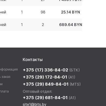
ней
1
98
25.14 BYN
ней
1
2
689.64 BYN
Контакты
информация
+375 (17) 336-84-02
(БТК)
 заказ
+375 (29) 172-84-01
(A1)
+375 (29) 849-84-01
чи
(MTS)
Оптовый отдел:
плата
+375 (29) 681-84-01
(A1)
site1@bits.by