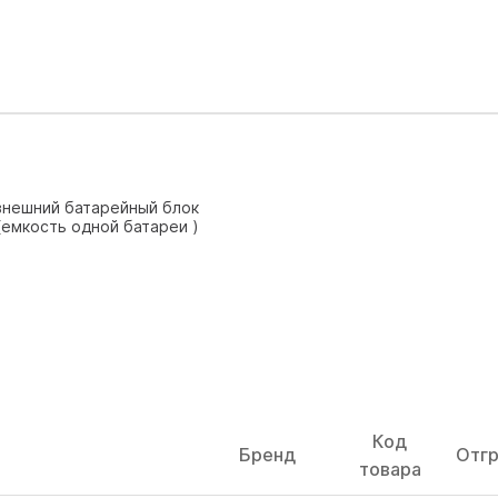
внешний батарейный блок
(емкость одной батареи )
Код
Бренд
Отгр
товара