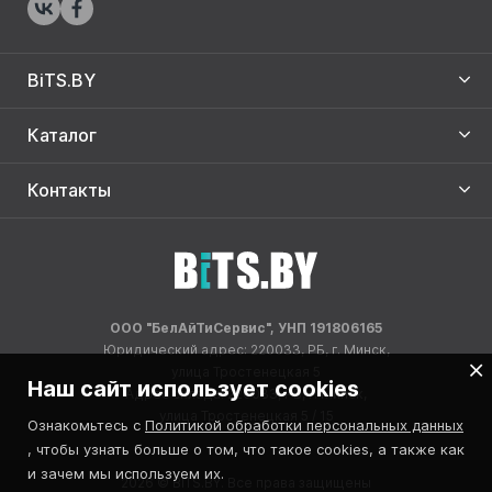
BiTS.BY
Каталог
Контакты
ООО "БелАйТиСервис", УНП 191806165
Юридический адрес: 220033, РБ, г. Минск,
улица Тростенецкая 5
Наш сайт использует cookies
Адрес склада: 220033, РБ, г. Минск,
улица Тростенецкая 5 / 15
Ознакомьтесь с
Политикой обработки персональных данных
, чтобы узнать больше о том, что такое cookies, а также как
и зачем мы используем их.
2026 © BITS.BY. Все права защищены