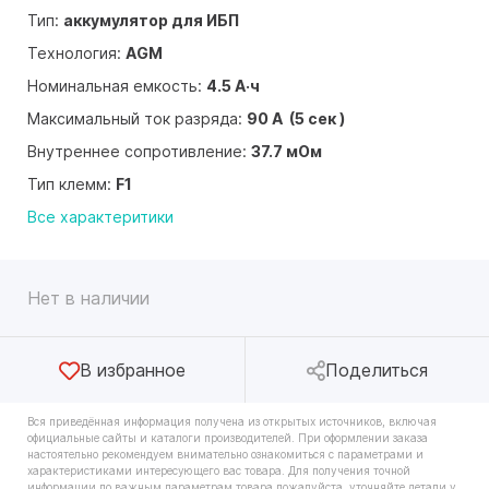
Тип:
аккумулятор для ИБП
Технология:
AGM
Номинальная емкость:
4.5 А·ч
Максимальный ток разряда:
90 А (5 сек )
Внутреннее сопротивление:
37.7 мОм
Тип клемм:
F1
Все характеритики
Нет в наличии
В избранное
Поделиться
Вся приведённая информация получена из открытых источников, включая
официальные сайты и каталоги производителей. При оформлении заказа
настоятельно рекомендуем внимательно ознакомиться с параметрами и
характеристиками интересующего вас товара. Для получения точной
информации по важным параметрам товара пожалуйста, уточняйте детали у