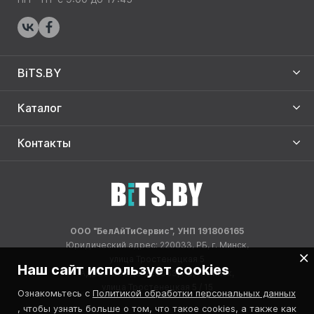
BiTS.BY
Каталог
Контакты
ООО "БелАйТиСервис", УНП 191806165
Юридический адрес: 220033, РБ, г. Минск,
улица Тростенецкая 5
Наш сайт использует cookies
Адрес склада: 220033, РБ, г. Минск,
улица Тростенецкая 5 / 15
Ознакомьтесь с
Политикой обработки персональных данных
, чтобы узнать больше о том, что такое cookies, а также как