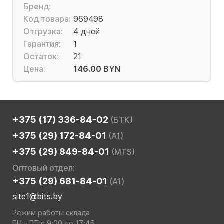
Бренд:
Код товара:
969498
Отгрузка:
4 дней
Гарантия:
1
Остаток:
21
Цена:
146.00 BYN
+375 (17) 336-84-02
(БТК)
+375 (29) 172-84-01
(A1)
+375 (29) 849-84-01
(MTS)
Оптовый отдел:
+375 (29) 681-84-01
(A1)
site1@bits.by
Режим работы склада
ПН – ПТ с 9:00 до 17:45