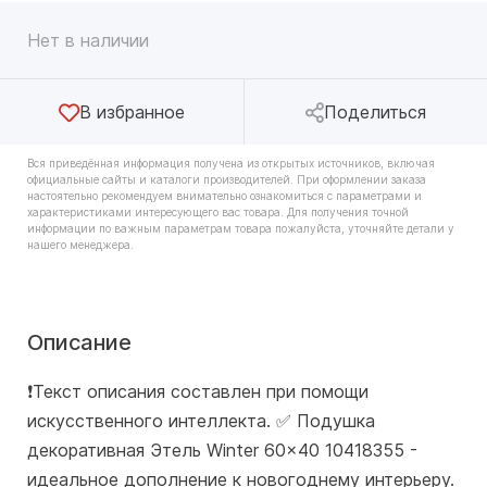
Нет в наличии
В избранное
Поделиться
Вся приведённая информация получена из открытых источников, включая
официальные сайты и каталоги производителей. При оформлении заказа
настоятельно рекомендуем внимательно ознакомиться с параметрами и
характеристиками интересующего вас товара. Для получения точной
информации по важным параметрам товара пожалуйста, уточняйте детали у
нашего менеджера.
Описание
❗️Текст описания составлен при помощи
искусственного интеллекта. ✅ Подушка
декоративная Этель Winter 60x40 10418355 -
идеальное дополнение к новогоднему интерьеру.