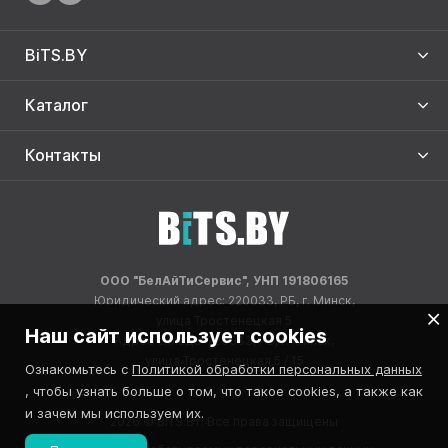
BiTS.BY
Каталог
Контакты
ООО "БелАйТиСервис", УНП 191806165
Юридический адрес: 220033, РБ, г. Минск,
улица Тростенецкая 5
Наш сайт использует cookies
Адрес склада: 220033, РБ, г. Минск,
улица Тростенецкая 5 / 15
Ознакомьтесь с
Политикой обработки персональных данных
, чтобы узнать больше о том, что такое cookies, а также как
и зачем мы используем их.
2026 © BITS.BY. Все права защищены