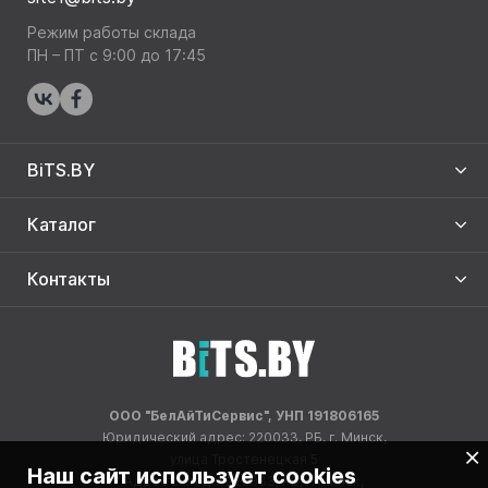
Режим работы склада
ПН – ПТ с 9:00 до 17:45
BiTS.BY
Каталог
Контакты
ООО "БелАйТиСервис", УНП 191806165
Юридический адрес: 220033, РБ, г. Минск,
улица Тростенецкая 5
Наш сайт использует cookies
Адрес склада: 220033, РБ, г. Минск,