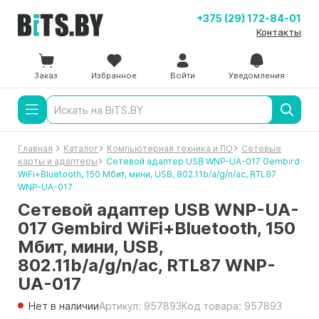
+375 (29) 172-84-01
Контакты
Заказ
Избранное
Войти
Уведомления
Главная
Каталог
Компьютерная техника и ПО
Сетевые
карты и адаптеры
Сетевой адаптер USB WNP-UA-017 Gembird
WiFi+Bluetooth, 150 Мбит, мини, USB, 802.11b/a/g/n/ac, RTL87
WNP-UA-017
Сетевой адаптер USB WNP-UA-
017 Gembird WiFi+Bluetooth, 150
Мбит, мини, USB,
802.11b/a/g/n/ac, RTL87 WNP-
UA-017
Нет в наличии
Артикул: 957893
Код товара: 957893