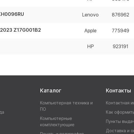
1KH0096RU
Lenovo
876962
x 2023 Z17G001B2
Apple
775949
HP
923191
Каталог
Контакты
Компьютерная техника и
Контактная 
ПО
да
Как оформить
Компьютерные
Пункты выда
комплектующие
Доставка и о
Печать и полиграфия