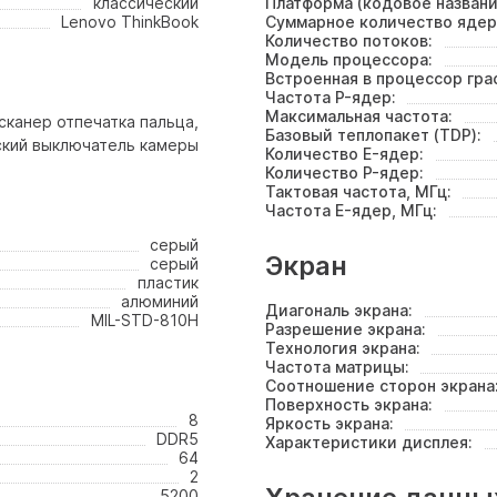
классический
Платформа (кодовое названи
Lenovo ThinkBook
Суммарное количество ядер
Количество потоков:
Модель процессора:
Встроенная в процессор гра
Частота P-ядер:
Максимальная частота:
сканер отпечатка пальца,
Базовый теплопакет (TDP):
ский выключатель камеры
Количество E-ядер:
Количество P-ядер:
Тактовая частота, МГц:
Частота E-ядер, МГц:
серый
Экран
серый
пластик
алюминий
Диагональ экрана:
MIL-STD-810H
Разрешение экрана:
Технология экрана:
Частота матрицы:
Соотношение сторон экрана
Поверхность экрана:
8
Яркость экрана:
DDR5
Характеристики дисплея:
64
2
5200