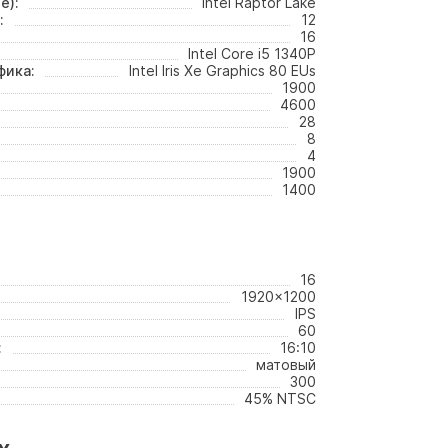
е):
Intel Raptor Lake
:
12
16
Intel Core i5 1340P
фика:
Intel Iris Xe Graphics 80 EUs
1900
4600
28
8
4
1900
1400
16
1920x1200
IPS
60
:
16:10
матовый
300
45% NTSC