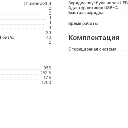
Зарядка ноутбука через USB
Thunderbolt 4
Адаптер питания USB-C:
2
Быстрая зарядка:
2
1
1
Время работы:
1
2.1
Комплектация
Гбит/с:
40
2
Операционная система:
356
253.5
17.5
1700