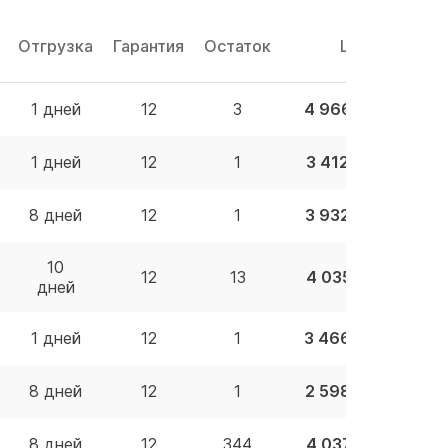
Отгрузка
Гарантия
Остаток
Цена
1 дней
12
3
4 966.96 BYN
1 дней
12
1
3 412.00 BYN
8 дней
12
1
3 932.66 BYN
10
12
13
4 035.35 BYN
дней
1 дней
12
1
3 466.09 BYN
8 дней
12
1
2 598.56 BYN
8 дней
12
344
4 037.05 BYN