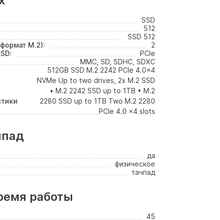
х
SSD
512
SSD 512
формат M.2):
2
SD:
PCIe
MMC, SD, SDHC, SDXC
512GB SSD M.2 2242 PCIe 4.0x4
NVMe Up to two drives, 2x M.2 SSD
• M.2 2242 SSD up to 1TB • M.2
стики
2280 SSD up to 1TB Two M.2 2280
PCIe 4.0 x4 slots
чпад
да
физическое
тачпад
ремя работы
45