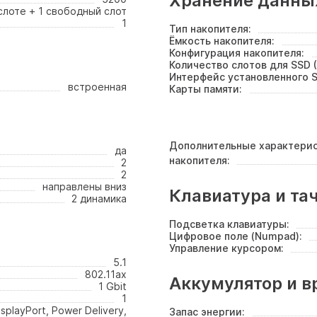
Хранение данны
 слоте + 1 свободный слот
1
Тип накопителя:
Ёмкость накопителя:
Конфигурация накопителя:
Количество слотов для SSD (
Интерфейс установленного S
встроенная
Карты памяти:
Дополнительные характери
да
накопителя:
2
2
направлены вниз
Клавиатура и та
2 динамика
Подсветка клавиатуры:
Цифровое поле (Numpad):
Управление курсором:
5.1
802.11ax
Аккумулятор и в
1 Gbit
1
isplayPort, Power Delivery,
Запас энергии: