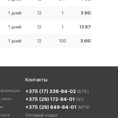
1 дней
12
1
3 963.75 BYN
1 дней
12
1
13 870.87 BYN
1 дней
12
100
3 693.39 BYN
Контакты
информация
+375 (17) 336-84-02
(БТК)
 заказ
+375 (29) 172-84-01
(A1)
+375 (29) 849-84-01
чи
(MTS)
Оптовый отдел:
плата