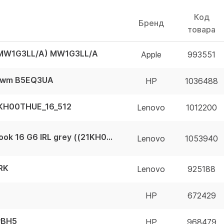
Код
Бренд
товара
 (MW1G3LL/A) MW1G3LL/A
Apple
993551
82wm B5EQ3UA
HP
1036488
1KH00THUE_16_512
Lenovo
1012200
Ноутбук 16" WUXGA IPS LENOVO ThinkBook 16 G6 IRL grey ((21KH00Q2UE_16G)) 21KH00Q2UE_16G
Lenovo
1053940
RK
Lenovo
925188
HP
672429
#BH5
HP
968479