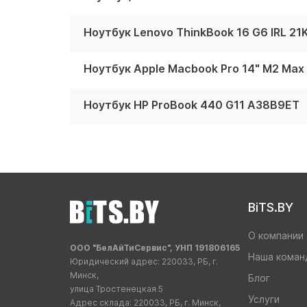
Ноутбук Lenovo ThinkBook 16 G6 IRL 2
Ноутбук Apple Macbook Pro 14" M2 Ma
Ноутбук HP ProBook 440 G11 A38B9ET
BiTS.BY
О компании
ООО "БелАйТиСервис", УНП 191806165
Наша коман
Юридический адрес: 220033, РБ, г.
Минск,
Блог
улица Тростенецкая 5
Услуги
Адрес склада: 220033, РБ, г. Минск,