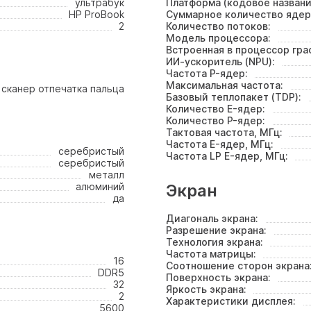
ультрабук
Платформа (кодовое названи
HP ProBook
Суммарное количество ядер
2
Количество потоков:
Модель процессора:
Встроенная в процессор гра
ИИ-ускоритель (NPU):
Частота P-ядер:
Максимальная частота:
сканер отпечатка пальца
Базовый теплопакет (TDP):
Количество E-ядер:
Количество P-ядер:
Тактовая частота, МГц:
Частота E-ядер, МГц:
серебристый
Частота LP E-ядер, МГц:
серебристый
металл
алюминий
Экран
да
Диагональ экрана:
Разрешение экрана:
Технология экрана:
Частота матрицы:
16
Соотношение сторон экрана
DDR5
Поверхность экрана:
32
Яркость экрана:
2
Характеристики дисплея:
5600