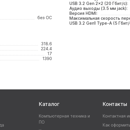
USB 3.2 Gen 2x2 (20 Гбит/с):
Аудио выходы (3.5 мм jack):
Версия HDMI:
без ОС
Максимальная скорость пере
USB 3.2 Gen1 Type-A (5 Гбит/
318.6
224.4
17
1390
Каталог
Контакты
Компьютерная техника и
Контактная 
ПО
да
Как оформить