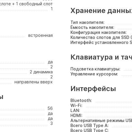
 слоте + 1 свободный слот
1
Хранение данны
Тип накопителя:
Ёмкость накопителя:
Конфигурация накопителя:
встроенная
Количество слотов для SSD (
Интерфейс установленного S
Клавиатура и та
да
2
Подсветка клавиатуры:
2 динамика
Управление курсором:
2
направлены вверх
Интерфейсы
ы
Bluetooth:
Wi-Fi:
56
LAN:
да
HDMI:
да
Альтернативные режимы USB
3
Всего USB Type A:
Всего USB Type C: