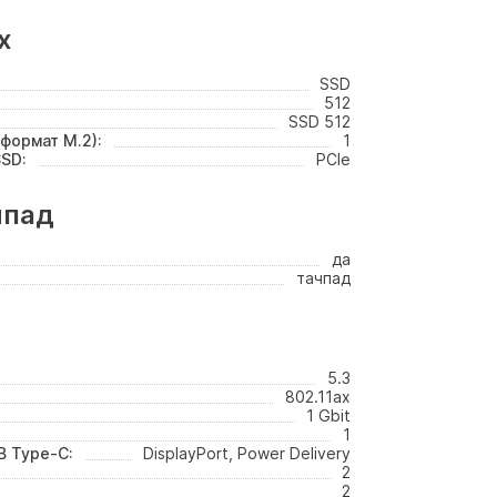
х
SSD
512
SSD 512
формат M.2):
1
SD:
PCIe
чпад
да
тачпад
5.3
802.11ax
1 Gbit
1
 Type-C:
DisplayPort, Power Delivery
2
2