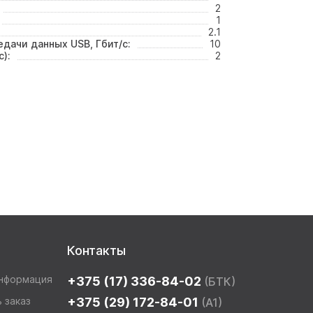
2
1
2.1
дачи данных USB, Гбит/с:
10
с):
2
Контакты
информация
+375 (17) 336-84-02
(БТК)
 заказ
+375 (29) 172-84-01
(A1)