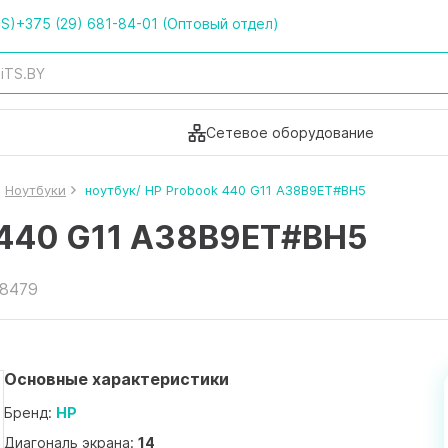
TS)
+375 (29) 681-84-01 (Оптовый отдел)
Сетевое оборудование
Ноутбуки
ноутбук/ HP Probook 440 G11 A38B9ET#BH5
k 440 G11 A38B9ET#BH5
68479
Основные характеристики
Бренд:
HP
Диагональ экрана:
14