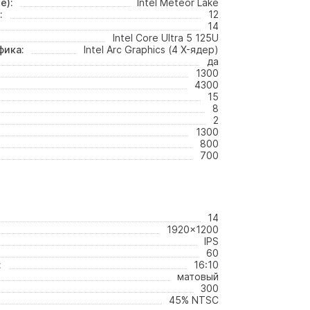
е):
Intel Meteor Lake
:
12
14
Intel Core Ultra 5 125U
фика:
Intel Arc Graphics (4 X-ядер)
да
1300
4300
15
8
2
1300
800
700
14
1920x1200
IPS
60
:
16:10
матовый
300
45% NTSC