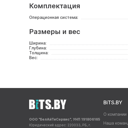
Комплектация
Операционная система:
Размеры и вес
Ширина:
Глубина:
Толщина:
Вес:
BiTS.BY
О компании
ООО "БелАйТиСервис", УНП 191806165
Наша коман
Юридический адрес: 220033, РБ, г.