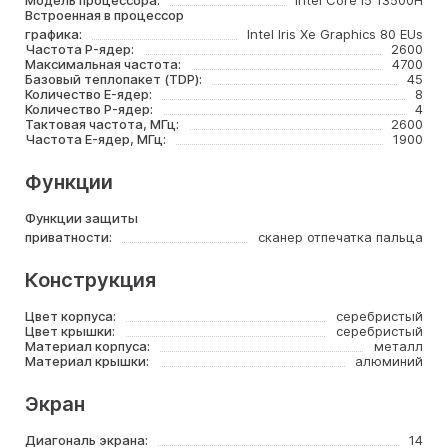
Модель процессора:
Intel Core i5 13500H
Встроенная в процессор
графика:
Intel Iris Xe Graphics 80 EUs
Частота P-ядер:
2600
Максимальная частота:
4700
Базовый теплопакет (TDP):
45
Количество E-ядер:
8
Количество P-ядер:
4
Тактовая частота, МГц:
2600
Частота E-ядер, МГц:
1900
Функции
Функции защиты
приватности:
сканер отпечатка пальца
Конструкция
Цвет корпуса:
серебристый
Цвет крышки:
серебристый
Материал корпуса:
металл
Материал крышки:
алюминий
Экран
Диагональ экрана:
14