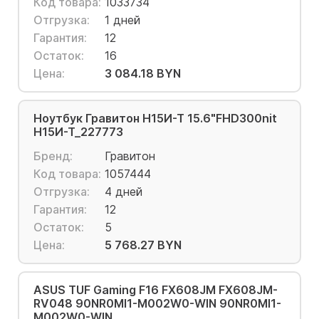
Код товара:
1033734
Отгрузка:
1 дней
Гарантия:
12
Остаток:
16
Цена:
3 084.18 BYN
Ноутбук Гравитон Н15И-Т 15.6"FHD300nit
Н15И-Т_227773
Бренд:
Гравитон
Код товара:
1057444
Отгрузка:
4 дней
Гарантия:
12
Остаток:
5
Цена:
5 768.27 BYN
ASUS TUF Gaming F16 FX608JM FX608JM-
RV048 90NR0MI1-M002W0-WIN 90NR0MI1-
M002W0-WIN