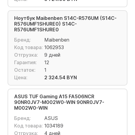
Ноутбук Maibenben S14C-R576UM (S14C-
R576UMF1SHURE0) S14C-
R576UMF1SHURE0
Бренд:
Maibenben
Код товара:
1062953
Отгрузка:
9 дней
Гарантия:
12
Остаток:
1
Цена:
2 324.54 BYN
ASUS TUF Gaming A15 FA506NCR
90NR0JV7-M002W0-WIN 90NR0JV7-
M002W0-WIN
Бренд:
ASUS
Код товара:
1034189
Отгрузка:
4 дней