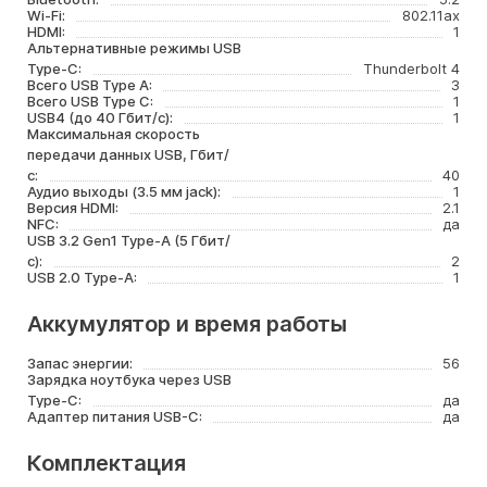
Wi-Fi:
802.11ax
HDMI:
1
Альтернативные режимы USB
Type-C:
Thunderbolt 4
Всего USB Type A:
3
Всего USB Type C:
1
USB4 (до 40 Гбит/с):
1
Максимальная скорость
передачи данных USB, Гбит/
с:
40
Аудио выходы (3.5 мм jack):
1
Версия HDMI:
2.1
NFC:
да
USB 3.2 Gen1 Type-A (5 Гбит/
с):
2
USB 2.0 Type-A:
1
Аккумулятор и время работы
Запас энергии:
56
Зарядка ноутбука через USB
Type-C:
да
Адаптер питания USB-C:
да
Комплектация