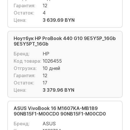
Гарантия:
12
Остаток:
4
Цена:
3 639.69 BYN
Ноутбук HP ProBook 440 G10 9E5Y5P_16Gb
9E5Y5PT_16Gb
Бренд:
HP
Код товара:
1026455
Отгрузка:
10 дней
Гарантия:
12
Остаток:
17
Цена:
3 379.96 BYN
ASUS VivoBook 16 M1607KA-MB189
90NB15F1-M00CD0 90NB15F1-M00CD0
Бренд:
ASUS