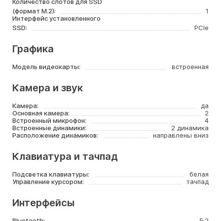
Количество слотов для SSD
(формат M.2):
1
Интерфейс установленного
SSD:
PCIe
Графика
Модель видеокарты:
встроенная
Камера и звук
Камера:
да
Основная камера:
2
Встроенный микрофон:
4
Встроенные динамики:
2 динамика
Расположение динамиков:
направлены вниз
Клавиатура и тачпад
Подсветка клавиатуры:
белая
Управление курсором:
тачпад
Интерфейсы
Bluetooth:
5.2