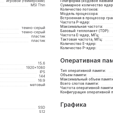
игровой (геймерский)
Платформа (кодовое названи
MSI Thin
Суммарное количество ядер
Количество потоков:
Модель процессора:
Встроенная в процессор гра
Частота P-ядер:
Максимальная частота:
темно-серый
Базовый теплопакет (TDP):
темно-серый
Частота E-ядер, МГц:
пластик
Тактовая частота, МГц:
пластик
Количество E-ядер:
Количество P-ядер:
Оперативная па
15.6
1920x1080
Тип оперативной памяти:
IPS
Объем памяти:
144
Максимальный объем памяти
16:9
Всего слотов памяти:
матовый
Частота оперативной памяти
Конфигурация оперативной п
Графика
SSD
512