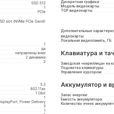
Дискретная графика:
SSD 512
Модель видеокарты:
1
TGP видеокарты:
PCIe
SSD slot (NVMe PCIe Gen4)
Дополнительные характери
видеокарты:
Локальная видеопамять, ГБ:
1
да
Клавиатура и та
направлены вниз
2 динамика
2
Заводская «кириллица» на к
Подсветка клавиатуры:
Управление курсором:
Аккумулятор и в
5.3
802.11ax
1 Gbit
Запас энергии:
1
Емкость аккумулятора:
isplayPort, Power Delivery
Количество ячеек аккумулят
3
1