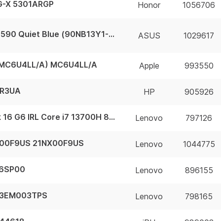
G-X 5301ARGP
Honor
1056706
Ноутбук ASUS Vivobook 15 X1504VA-BQ590 Quiet Blue (90NB13Y1-M00X70) 90NB13Y1-M00X70
ASUS
1029617
 (MC6U4LL/A) MC6U4LL/A
Apple
993550
8R3UA
HP
905926
21KH005SEV Ноутбук Lenovo Thinkbook 16 G6 IRL Core i7 13700H 8Gb SSD512Gb Iris Xe 16" IPS WUXGA (1920x1200) noOS grey WiFi BT Cam (21KH005SEV)
Lenovo
797126
NX00F9US 21NX00F9US
Lenovo
1044775
S6SP00
Lenovo
896155
 83EM003TPS
Lenovo
798165