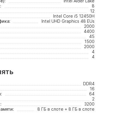
е):
Intel Alder Lake
:
8
12
Intel Core i5 12450H
фика:
Intel UHD Graphics 48 EUs
2000
4400
45
1500
2000
4
4
мять
DDR4
16
:
64
2
:
3200
амяти:
8 ГБ в слоте + 8 ГБ в слоте