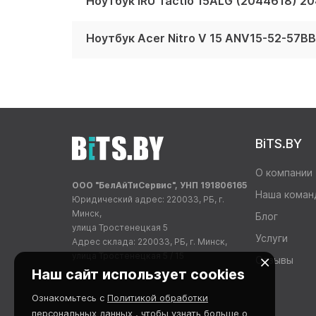
Ноутбук IRU Tactio 15ALG (2044618) 2
Ноутбук Acer Nitro V 15 ANV15-52-57B
BiTS.BY
О компании
ООО "БелАйТиСервис", УНП 191806165
Наша коман
Юридический адрес: 220033, РБ, г.
Минск,
Блог
улица Тростенецкая 5
Услуги
Адрес склада: 220033, РБ, г. Минск,
улица Тростенецкая 5 / 15
Отзывы
Наш сайт использует cookies
Ознакомьтесь с
Политикой обработки
персональных данных
, чтобы узнать больше о