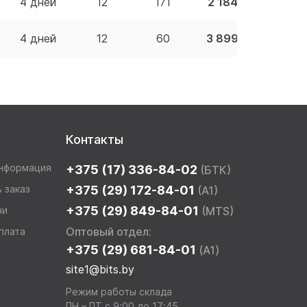
4 дней
12
171
2 184.38 BYN
4 дней
12
60
3 899.00 BYN
Контакты
информация
+375 (17) 336-84-02
(БТК)
 заказ
+375 (29) 172-84-01
(A1)
+375 (29) 849-84-01
чи
(MTS)
Оптовый отдел:
плата
+375 (29) 681-84-01
(A1)
site1@bits.by
Режим работы склада
ПН – ПТ с 9:00 до 17:45