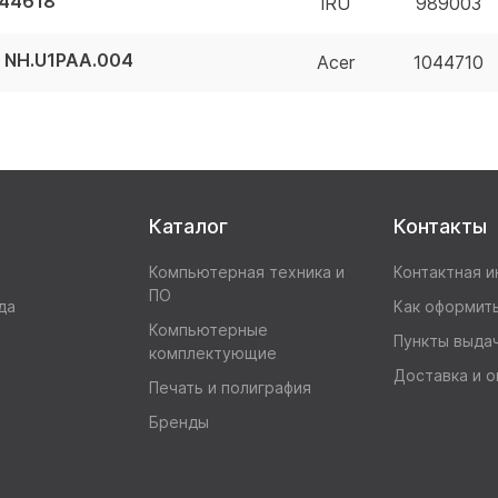
044618
iRU
989003
B NH.U1PAA.004
Acer
1044710
Каталог
Контакты
Компьютерная техника и
Контактная 
ПО
да
Как оформить
Компьютерные
Пункты выда
комплектующие
Доставка и о
Печать и полиграфия
Бренды