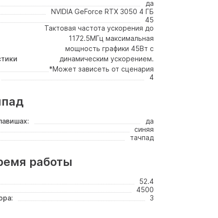
да
NVIDIA GeForce RTX 3050 4 ГБ
45
Тактовая частота ускорения до
1172.5МГц максимальная
мощность графики 45Вт с
стики
динамическим ускорением.
*Может зависеть от сценария
4
чпад
лавишах:
да
синяя
тачпад
ремя работы
52.4
4500
ора:
3