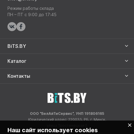
Режим работы склада
ПН – ПТ с 9:00 до 17:45
BiTS.BY
Каталог
Контакты
ООО "БелАйТиСервис", УНП 191806165
Юридический адрес: 220033, РБ, г. Минск,
улица Тростенецкая 5
Наш сайт использует cookies
Адрес склада: 220033, РБ, г. Минск,