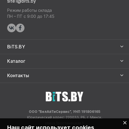
site1@bits.by
Режим работы склада
ПН – ПТ с 9:00 до 17:45
BiTS.BY
Каталог
Контакты
ООО "БелАйТиСервис", УНП 191806165
Юридический адрес: 220033, РБ, г. Минск,
улица Тростенецкая 5
Наш сайт использует cookies
Адрес склада: 220033, РБ, г. Минск,