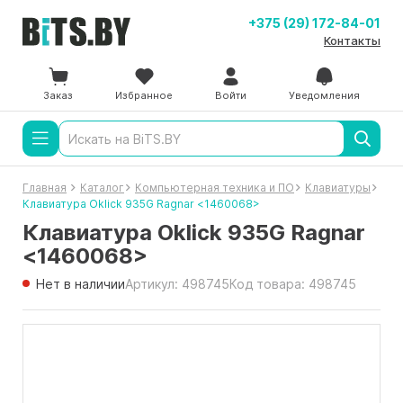
+375 (29) 172-84-01
Контакты
Заказ
Избранное
Войти
Уведомления
Главная
Каталог
Компьютерная техника и ПО
Клавиатуры
Клавиатура Oklick 935G Ragnar <1460068>
Клавиатура Oklick 935G Ragnar
<1460068>
Нет в наличии
Артикул: 498745
Код товара: 498745