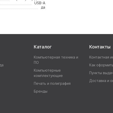
USB-A
да
Каталог
Контакты
Компьютерная техника и
Контактная 
ПО
да
Как оформить
Компьютерные
Пункты выда
комплектующие
Доставка и о
Печать и полиграфия
Бренды