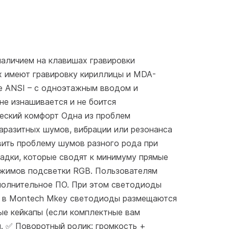
аличием на клавишах гравировки
х имеют гравировку кириллицы и MDA-
ке ANSI – с одноэтажным вводом и
не изнашивается и не боится
ческий комфорт Одна из проблем
паразитных шумов, вибрации или резонанса
вить проблему шумов разного рода при
адки, которые сводят к минимуму прямые
ежимов подсветки RGB. Пользователям
ополнительное ПО. При этом светодиоды
й в Montech Mkey светодиоды размещаются
мые кейкапы (если комплектные вам
и. ✅ Поворотный ролик: громкость +