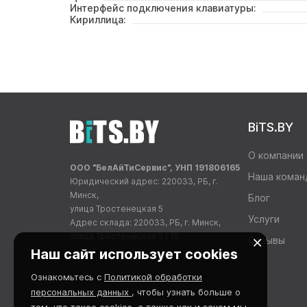
Интерфейс подключения клавиатуры:
Кириллица:
BiTS.BY
О компании
ООО "БелАйТиСервис", УНП 191806165
Наша коман
Юридический адрес: 220033, РБ, г.
Минск,
Блог
улица Тростенецкая 5
Услуги
Адрес склада: 220033, РБ, г. Минск,
улица Тростенецкая 5 / 15
Отзывы
Наш сайт использует cookies
Ознакомьтесь с
Политикой обработки
персональных данных
, чтобы узнать больше о