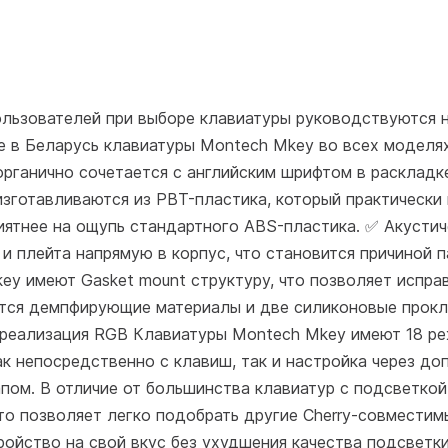
льзователей при выборе клавиатуры руководствуются н
е в Беларусь клавиатуры Montech Mkey во всех моделя
 органично сочетается с английским шрифтом в расклад
зготавливаются из PBT-пластика, который практически 
риятнее на ощупь стандартного ABS-пластика. ✅ Акусти
 и плейта напрямую в корпус, что становится причиной 
ey имеют Gasket mount структуру, что позволяет испра
тся демпфирующие материалы и две силиконовые прокл
я реализация RGB Клавиатуры Montech Mkey имеют 18 р
ак непосредственно с клавиш, так и настройка через д
пом. В отличие от большинства клавиатур с подсветко
 что позволяет легко подобрать другие Cherry-совмести
ройство на свой вкус без ухудшения качества подсветк