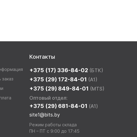
Контакты
информация
+375 (17) 336-84-02
(БТК)
 заказ
+375 (29) 172-84-01
(A1)
+375 (29) 849-84-01
чи
(MTS)
Оптовый отдел:
плата
+375 (29) 681-84-01
(A1)
site1@bits.by
Режим работы склада
ПН – ПТ с 9:00 до 17:45