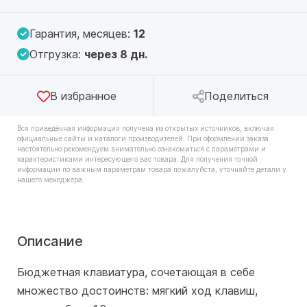
Гарантия, месяцев:
12
Отгрузка:
через 8 дн.
В избранное
Поделиться
Вся приведённая информация получена из открытых источников, включая
официальные сайты и каталоги производителей. При оформлении заказа
настоятельно рекомендуем внимательно ознакомиться с параметрами и
характеристиками интересующего вас товара. Для получения точной
информации по важным параметрам товара пожалуйста, уточняйте детали у
нашего менеджера.
Описание
Бюджетная клавиатура, сочетающая в себе
множество достоинств: мягкий ход клавиш,