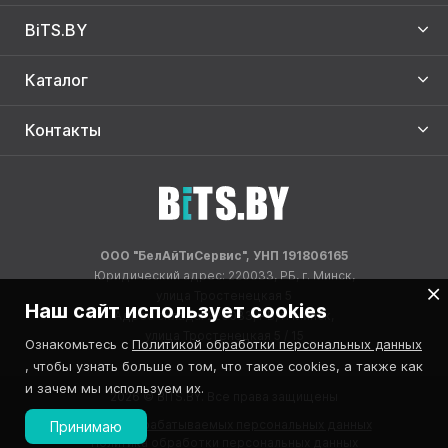
BiTS.BY
Каталог
Контакты
ООО "БелАйТиСервис", УНП 191806165
Юридический адрес: 220033, РБ, г. Минск,
улица Тростенецкая 5
Наш сайт использует cookies
Адрес склада: 220033, РБ, г. Минск,
улица Тростенецкая 5 / 15
Ознакомьтесь с
Политикой обработки персональных данных
, чтобы узнать больше о том, что такое cookies, а также как
и зачем мы используем их.
2026 © BITS.BY. Все права защищены
Реестр обрабатываемых персональных данных
Принимаю
Политика обработки персональных данных