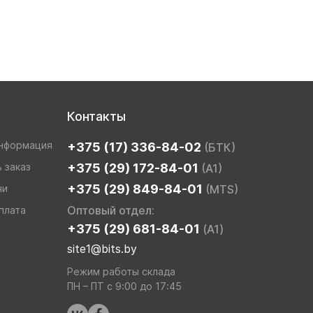
Контакты
информация
+375 (17) 336-84-02
(БТК)
 заказ
+375 (29) 172-84-01
(A1)
+375 (29) 849-84-01
чи
(MTS)
Оптовый отдел:
плата
+375 (29) 681-84-01
(A1)
site1@bits.by
Режим работы склада
ПН – ПТ с 9:00 до 17:45