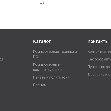
да
Каталог
Контакты
Компьютерная техника и
Контактная 
ПО
да
Как оформить
Компьютерные
Пункты выда
комплектующие
Доставка и о
Печать и полиграфия
Бренды