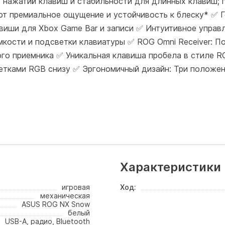
х нажатий клавиш и стабильности для длинных клавиш;
т премиальное ощущение и устойчивость к блеску* ✅ Г
авиши для Xbox Game Bar и записи ✅ Интуитивное управ
мкости и подсветки клавиатуры ✅ ROG Omni Receiver: 
о приемника ✅ Уникальная клавиша пробела в стиле R
тками RGB снизу ✅ Эргономичный дизайн: Три положен
Характеристики
игровая
Ход:
механическая
ASUS ROG NX Snow
белый
USB-A, радио, Bluetooth