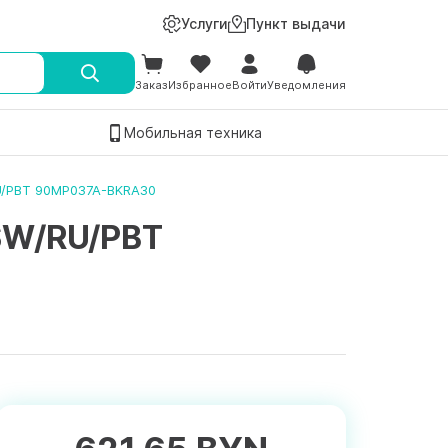
Услуги
Пункт выдачи
Заказ
Избранное
Войти
Уведомления
Мобильная техника
U/PBT 90MP037A-BKRA30
SW/RU/PBT