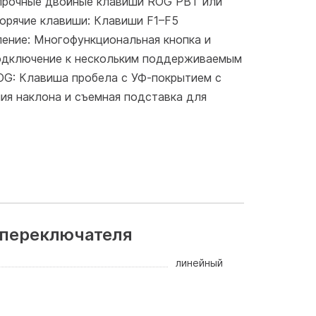
 прочные двойные клавиши ROG PBT или
орячие клавиши: Клавиши F1–F5
ление: Многофункциональная кнопка и
Подключение к нескольким поддерживаемым
OG: Клавиша пробела с УФ-покрытием с
ия наклона и съемная подставка для
 переключателя
линейный