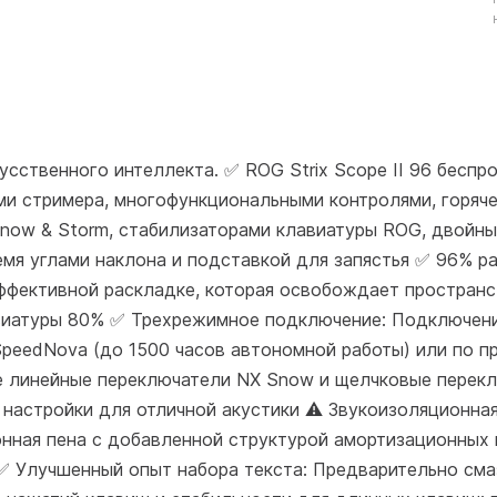
усственного интеллекта. ✅ ROG Strix Scope II 96 беспр
ми стримера, многофункциональными контролями, горяч
now & Storm, стабилизаторами клавиатуры ROG, двойны
мя углами наклона и подставкой для запястья ✅ 96% р
ффективной раскладке, которая освобождает пространс
авиатуры 80% ✅ Трехрежимное подключение: Подключение
SpeedNova (до 1500 часов автономной работы) или по 
е линейные переключатели NX Snow и щелчковые перекл
 настройки для отличной акустики ⚠️ Звукоизоляционна
онная пена с добавленной структурой амортизационных 
✅ Улучшенный опыт набора текста: Предварительно см