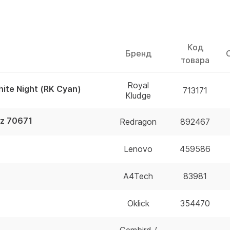
Код
Бренд
товара
Royal
ite Night (RK Cyan)
713171
Kludge
z 70671
Redragon
892467
Lenovo
459586
A4Tech
83981
Oklick
354470