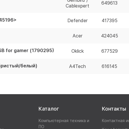
Gembird /
649613
Cablexpert
<45196>
Defender
417395
Acer
424045
B for gamer (1790295)
Oklick
677529
ебристый/белый)
A4Tech
616145
Каталог
Контакты
Компьютерная техника и
Контактная 
ПО