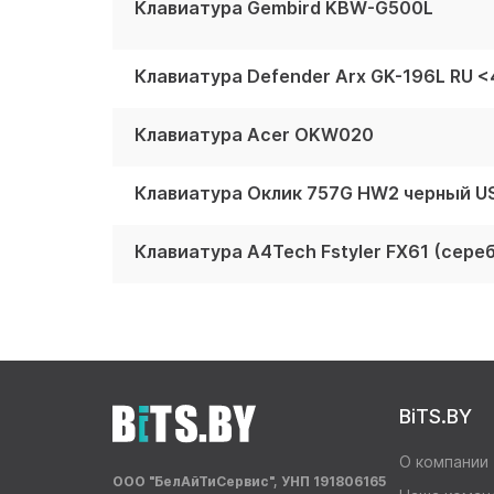
Клавиатура Gembird KBW-G500L
Клавиатура Defender Arx GK-196L RU 
Клавиатура Acer OKW020
Клавиатура Оклик 757G HW2 черный US
Клавиатура A4Tech Fstyler FX61 (сер
BiTS.BY
О компании
ООО "БелАйТиСервис", УНП 191806165