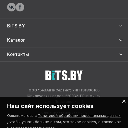
BiTS.BY
Каталог
Контакты
ООО "БелАйТиСервис", УНП 191806165
Юридический адрес: 220033, РБ, г. Минск,
улица Тростенецкая 5
Наш сайт использует cookies
Адрес склада: 220033, РБ, г. Минск,
улица Тростенецкая 5 / 15
Ознакомьтесь с
Политикой обработки персональных данных
, чтобы узнать больше о том, что такое cookies, а также как