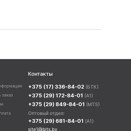
Контакты
информация
+375 (17) 336-84-02
(БТК)
 заказ
+375 (29) 172-84-01
(A1)
+375 (29) 849-84-01
чи
(MTS)
Оптовый отдел:
плата
+375 (29) 681-84-01
(A1)
site1@bits.by