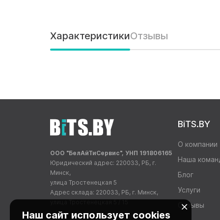
Характеристики
Отзывы
BiTS.BY
О компании
ООО "БелАйТиСервис", УНП 191806165
Наша коман
Юридический адрес: 220033, РБ, г.
Минск,
Блог
улица Тростенецкая 5
Услуги
Адрес склада: 220033, РБ, г. Минск,
улица Тростенецкая 5 / 15
Отзывы
Наш сайт использует cookies