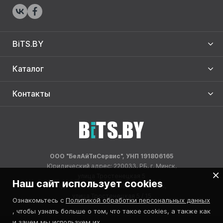
BiTS.BY
Каталог
Контакты
ООО "БелАйТиСервис", УНП 191806165
Юридический адрес: 220033, РБ, г. Минск,
улица Тростенецкая 5
Наш сайт использует cookies
Адрес склада: 220033, РБ, г. Минск,
улица Тростенецкая 5 / 15
Ознакомьтесь с
Политикой обработки персональных данных
, чтобы узнать больше о том, что такое cookies, а также как
и зачем мы используем их.