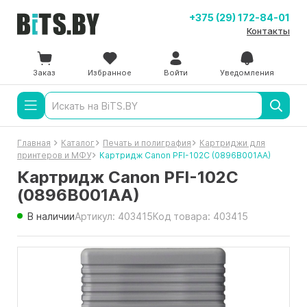
+375 (29) 172-84-01
Контакты
Заказ
Избранное
Войти
Уведомления
Главная
Каталог
Печать и полиграфия
Картриджи для
принтеров и МФУ
Картридж Canon PFI-102C (0896B001AA)
Картридж Canon PFI-102C
(0896B001AA)
В наличии
Артикул: 403415
Код товара: 403415