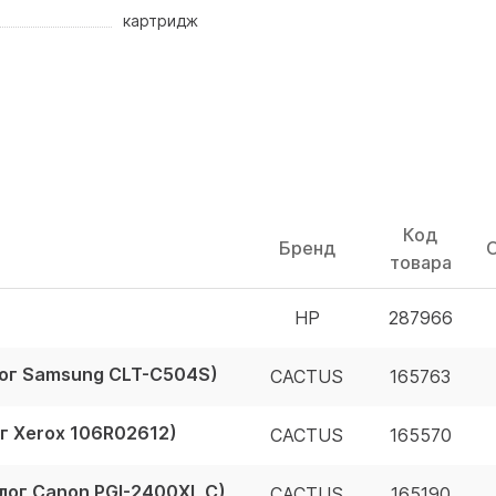
картридж
Код
Бренд
товара
HP
287966
ог Samsung CLT-С504S)
CACTUS
165763
г Xerox 106R02612)
CACTUS
165570
ог Canon PGI-2400XL C)
CACTUS
165190