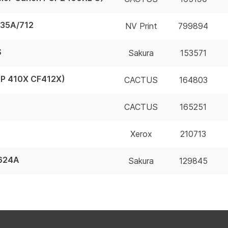
35A/712
NV Print
799894
S
Sakura
153571
P 410X CF412X)
CACTUS
164803
CACTUS
165251
Xerox
210713
624A
Sakura
129845