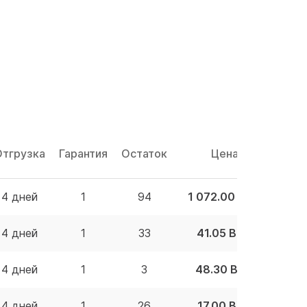
Отгрузка
Гарантия
Остаток
Цена
4 дней
1
94
1 072.00 BYN
4 дней
1
33
41.05 BYN
4 дней
1
3
48.30 BYN
4 дней
1
26
17.00 BYN