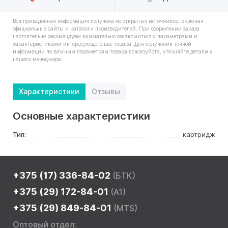
Вся приведённая информация получена из открытых источников, включая
официальные сайты и каталоги производителей. При оформлении заказа
настоятельно рекомендуем внимательно ознакомиться с параметрами и
характеристиками интересующего вас товара. Для получения точной
информации по важным параметрам товара пожалуйста, уточняйте детали у
нашего менеджера.
Характеристики
Отзывы
Основные характеристики
Тип:
картридж
+375 (17) 336-84-02
(БТК)
+375 (29) 172-84-01
(A1)
+375 (29) 849-84-01
(MTS)
Оптовый отдел: