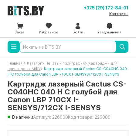
+375 (29) 172-84-01
Контакты
Заказ
Избранное
Войти
Уведомления
Главная
Каталог
Печать и полиграфия
Картриджи для
принтеров и МФУ
Картридж лазерный Cactus CS-C040HC 040
H C голубой для Canon LBP 710CX I-SENSYS/712CX I-SENSYS
Картридж лазерный Cactus CS-
C040HC 040 H C голубой для
Canon LBP 710CX I-
SENSYS/712CX I-SENSYS
В наличии
Артикул: 226000
Код товара: 226000