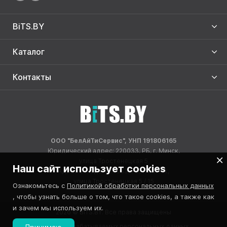
BiTS.BY
Каталог
Контакты
ООО "БелАйТиСервис", УНП 191806165
Юридический адрес: 220033, РБ, г. Минск,
улица Тростенецкая 5
Наш сайт использует cookies
Адрес склада: 220033, РБ, г. Минск,
улица Тростенецкая 5 / 15
Ознакомьтесь с
Политикой обработки персональных данных
, чтобы узнать больше о том, что такое cookies, а также как
и зачем мы используем их.
2026 © BITS.BY. Все права защищены
Реестр обрабатываемых персональных данных