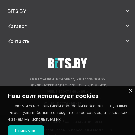
BiTS.BY
Каталог
Контакты
ООО "БелАйТиСервис", УНП 191806165
Юридический адрес: 220033, РБ, г. Минск,
улица Тростенецкая 5
Наш сайт использует cookies
Адрес склада: 220033, РБ, г. Минск,
улица Тростенецкая 5 / 15
Ознакомьтесь с
Политикой обработки персональных данных
, чтобы узнать больше о том, что такое cookies, а также как
и зачем мы используем их.
2026 © BITS.BY. Все права защищены
Реестр обрабатываемых персональных данных
Принимаю