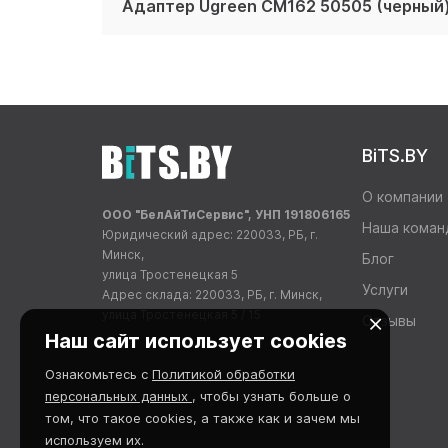
Адаптер Ugreen CM162 50505 (черный
BiTS.BY
О компании
ООО "БелАйТиСервис", УНП 191806165
Наша коман
Юридический адрес: 220033, РБ, г.
Минск,
Блог
улица Тростенецкая 5
Услуги
Адрес склада: 220033, РБ, г. Минск,
улица Тростенецкая 5 / 15
Отзывы
Наш сайт использует cookies
Ознакомьтесь с
Политикой обработки
персональных данных
, чтобы узнать больше о
том, что такое cookies, а также как и зачем мы
используем их.