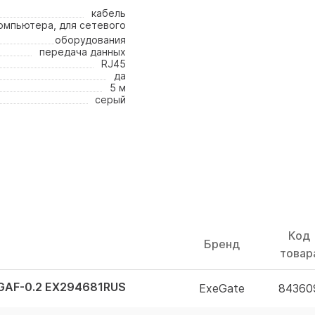
кабель
омпьютера, для сетевого
оборудования
передача данных
RJ45
да
5 м
серый
Код
Бренд
товар
GAF-0.2 EX294681RUS
ExeGate
84360