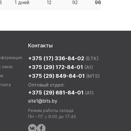
3
1 дней
12
92
98.86 BYN
Контакты
информация
+375 (17) 336-84-02
(БТК)
 заказ
+375 (29) 172-84-01
(A1)
+375 (29) 849-84-01
чи
(MTS)
Оптовый отдел:
плата
+375 (29) 681-84-01
(A1)
site1@bits.by
Режим работы склада
ПН – ПТ с 9:00 до 17:45