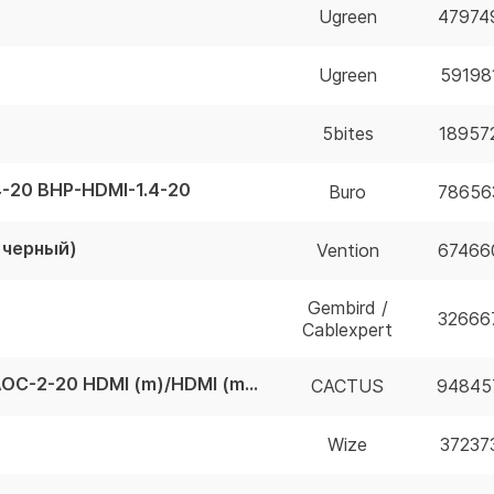
Ugreen
47974
Ugreen
59198
5bites
18957
4-20 BHP-HDMI-1.4-20
Buro
78656
, черный)
Vention
67466
Gembird /
32666
Cablexpert
Кабель аудио-видео Cactus CS-HDMI-AOC-2-20 HDMI (m)/HDMI (m) 20м. позолоч.конт. черный CS-HDMI-AOC-2-20
CACTUS
94845
Wize
37237