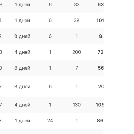
9
1 дней
6
33
63.41 BYN
1
1 дней
6
38
101.44 BYN
2
8 дней
6
1
8.72 BYN
3
4 дней
1
200
72.55 BYN
0
8 дней
1
7
56.10 BYN
7
8 дней
6
1
20.11 BYN
7
4 дней
1
130
106.40 BYN
3
1 дней
24
1
86.40 BYN