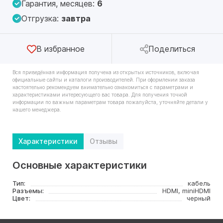
Гарантия, месяцев:
6
Отгрузка:
завтра
В избранное
Поделиться
Вся приведённая информация получена из открытых источников, включая
официальные сайты и каталоги производителей. При оформлении заказа
настоятельно рекомендуем внимательно ознакомиться с параметрами и
характеристиками интересующего вас товара. Для получения точной
информации по важным параметрам товара пожалуйста, уточняйте детали у
нашего менеджера.
Характеристики
Отзывы
Основные характеристики
Тип:
кабель
Разъемы:
HDMI, miniHDMI
Цвет:
черный