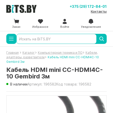
+375 (29) 172-84-01
Контакты
Заказ
Избранное
Войти
Уведомления
Главная
Каталог
Компьютерная техника и ПО
Кабели,
адаптеры, разветвители
Кабель HDMI mini CC-HDMI4C-10
Gembird 3м
Кабель HDMI mini CC-HDMI4C-
10 Gembird 3м
В наличии
Артикул: 196582
Код товара: 196582