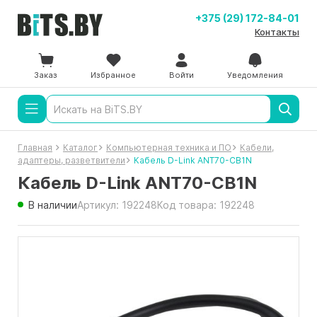
+375 (29) 172-84-01
Контакты
Заказ
Избранное
Войти
Уведомления
Главная
Каталог
Компьютерная техника и ПО
Кабели,
адаптеры, разветвители
Кабель D-Link ANT70-CB1N
Кабель D-Link ANT70-CB1N
В наличии
Артикул: 192248
Код товара: 192248