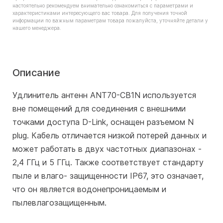
настоятельно рекомендуем внимательно ознакомиться с параметрами и
характеристиками интересующего вас товара. Для получения точной
информации по важным параметрам товара пожалуйста, уточняйте детали у
нашего менеджера.
Описание
Удлинитель антенн ANT70-CB1N используется
вне помещений для соединения с внешними
точками доступа D-Link, оснащен разъемом N
plug. Кабель отличается низкой потерей данных и
может работать в двух частотных диапазонах -
2,4 ГГц и 5 ГГц. Также соответствует стандарту
пыле и влаго- защищенности IP67, это означает,
что он является водонепроницаемым и
пылевлагозащищенным.