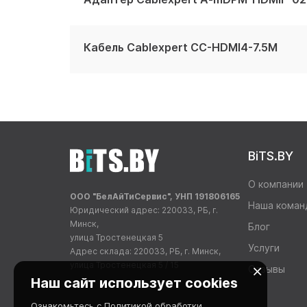
Кабель Cablexpert CC-HDMI4-7.5M
BiTS.BY
О компании
ООО "БелАйТиСервис", УНП 191806165
Наша коман
Юридический адрес: 220033, РБ, г.
Минск,
Блог
улица Тростенецкая 5
Услуги
Адрес склада: 220033, РБ, г. Минск,
улица Тростенецкая 5 / 15
Отзывы
Наш сайт использует cookies
Ознакомьтесь с
Политикой обработки