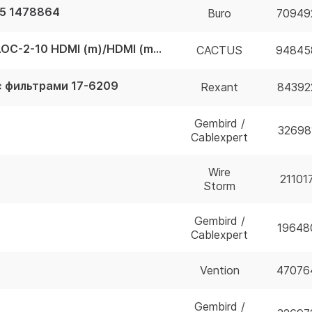
-5 1478864
Buro
70949
Кабель аудио-видео Cactus CS-HDMI-AOC-2-10 HDMI (m)/HDMI (m) 10м. позолоч.конт. черный CS-HDMI-AOC-2-10
CACTUS
94845
 с фильтрами 17-6209
Rexant
84392
Gembird /
32698
Cablexpert
Wire
21101
Storm
Gembird /
19648
Cablexpert
Vention
47076
Gembird /