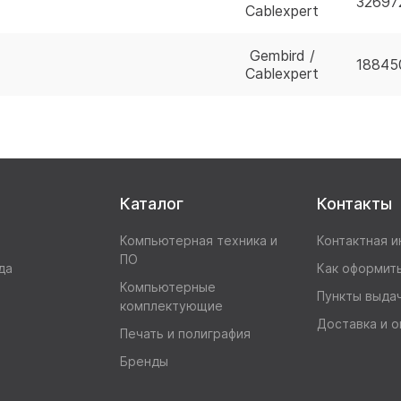
32697
Cablexpert
Gembird /
18845
Cablexpert
Каталог
Контакты
Компьютерная техника и
Контактная 
ПО
да
Как оформить
Компьютерные
Пункты выда
комплектующие
Доставка и о
Печать и полиграфия
Бренды