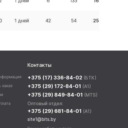
2
1 дней
6
133
16.99 BYN
0
1 дней
42
54
25.80 BYN
Контакты
информация
+375 (17) 336-84-02
(БТК)
 заказ
+375 (29) 172-84-01
(A1)
+375 (29) 849-84-01
чи
(MTS)
Оптовый отдел:
плата
+375 (29) 681-84-01
(A1)
site1@bits.by