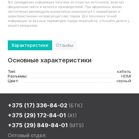
Вся приведённая информация получена из открытых источников, включая
официальные сайты и каталоги производителей. При оформлении заказа
настоятельно рекомендуем внимательно ознакомиться с параметрами и
характеристиками интересующего вас товара. Для получения точной
информации по важным параметрам товара пожалуйста, уточняйте детали у
нашего менеджера.
Характеристики
Отзывы
Основные характеристики
Тип:
кабель
Разъемы:
HDMI
Цвет:
черный
+375 (17) 336-84-02
(БТК)
+375 (29) 172-84-01
(A1)
+375 (29) 849-84-01
(MTS)
Оптовый отдел: