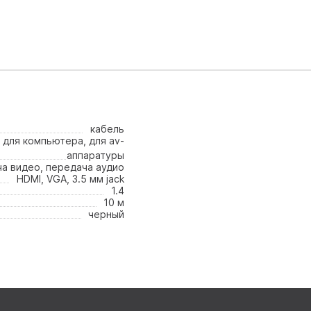
кабель
для компьютера, для av-
аппаратуры
а видео, передача аудио
HDMI, VGA, 3.5 мм jack
1.4
10 м
черный