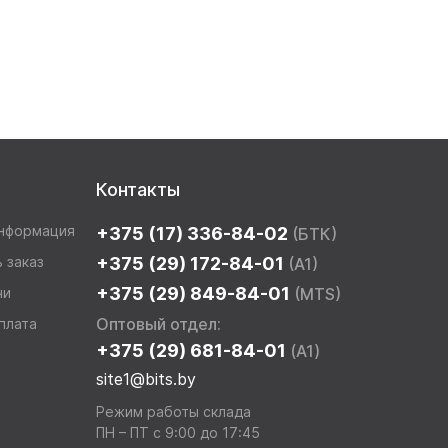
Контакты
информация
+375 (17) 336-84-02
(БТК)
 заказ
+375 (29) 172-84-01
(A1)
+375 (29) 849-84-01
чи
(MTS)
Оптовый отдел:
плата
+375 (29) 681-84-01
(A1)
site1@bits.by
Режим работы склада
ПН – ПТ с 9:00 до 17:45