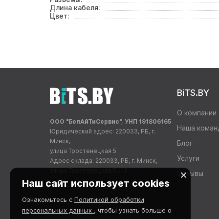
Длина кабеля:
Цвет:
BiTS.BY
О компании
ООО "БелАйТиСервис", УНП 191806165
Наша коман
Юридический адрес: 220033, РБ, г.
Минск,
Блог
улица Тростенецкая 5
Услуги
Адрес склада: 220033, РБ, г. Минск,
улица Тростенецкая 5 / 15
Отзывы
Наш сайт использует cookies
Ознакомьтесь с
Политикой обработки
персональных данных
, чтобы узнать больше о