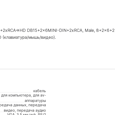
+2xRCA=>HD DB15+2x6MINI-DIN+2xRCA, Male, 8+2x6+2x2
D (клавиатура/мышь/видео).
кабель
для компьютера, для av-
аппаратуры
редача данных, передача
видео, передача аудио
VGA, 3.5 мм jack, PS/2